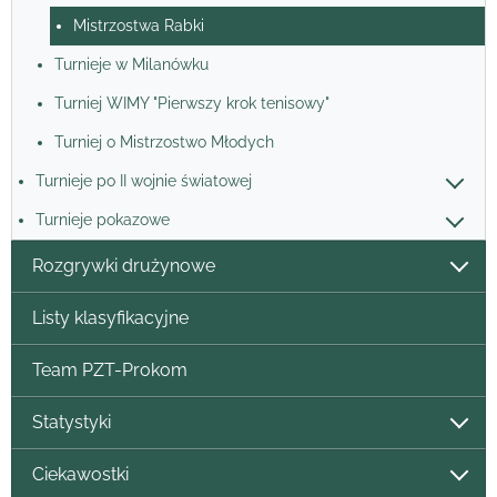
Mistrzostwa Rabki
Turnieje w Milanówku
Turniej WIMY "Pierwszy krok tenisowy"
Turniej o Mistrzostwo Młodych
Turnieje po II wojnie światowej
Turnieje pokazowe
Rozgrywki drużynowe
Listy klasyfikacyjne
Team PZT-Prokom
Statystyki
Ciekawostki