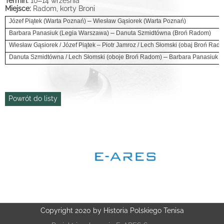
Termin:
10
–
14 września
Miejsce:
Radom, korty Broni
–
Józef Piątek (Warta Poznań)
Wiesław Gąsiorek (Warta Poznań)
–
Barbara Panasiuk (Legia Warszawa)
Danuta Szmidtówna (Broń Radom)
Wiesław Gąsiorek / Józef Piątek –
Piotr Jamroz / Lech Słomski (obaj Broń Rad
–
Danuta Szmidtówna / Lech Słomski (oboje Broń Radom)
Barbara Panasiuk /
Powrót do listy
Copyright 2020 by Historia Polskiego Tenisa