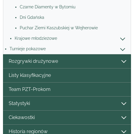
Czarne Diamenty w Bytomiu
Dni Gdańska
Puchar Ziemi Kaszubskiej w Wejherowie
Krajowe młodzieżowe
Turnieje pokazowe
Rozgrywki drużynowe
Listy klasyfikacyjne
Team PZT-Prokom
Statystyki
Ciekawostki
Historia regionów