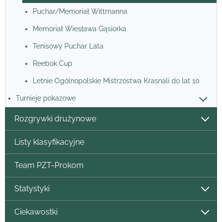
Puchar/Memoriał Wittmanna
Memoriał Wiesława Gąsiorka
Tenisowy Puchar Lata
Reebok Cup
Letnie Ogólnopolskie Mistrzostwa Krasnali do lat 10
Turnieje pokazowe
Rozgrywki drużynowe
Listy klasyfikacyjne
Team PZT-Prokom
Statystyki
Ciekawostki