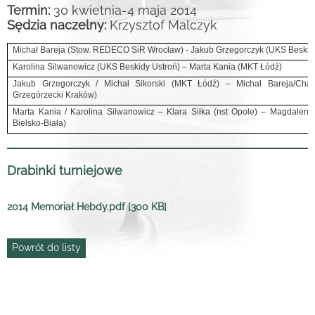
Termin:
30 kwietnia-4 maja 2014
Sędzia naczelny:
Krzysztof Malczyk
Michał Bareja (Stow. REDECO SiR Wrocław) - Jakub Grzegorczyk (UKS Beskid
Karolina Silwanowicz (UKS Beskidy Ustroń) – Marta Kania (MKT Łódź)
Jakub Grzegorczyk / Michał Sikorski (MKT Łódź) – Michał Bareja/Char
Grzegórzecki Kraków)
Marta Kania / Karolina Silwanowicz – Klara Siłka (nst Opole) – Magdalen
Bielsko-Biała)
Drabinki turniejowe
2014 Memoriał Hebdy.pdf [300 KB]
Powrót do listy