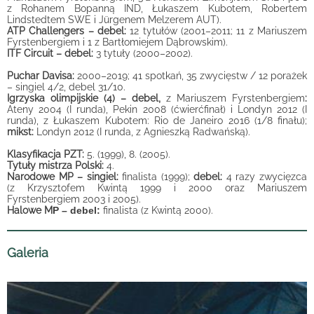
z Rohanem Bopanną IND, Łukaszem Kubotem, Robertem
Lindstedtem SWE i Jürgenem Melzerem AUT).
ATP Challengers – debel:
12 tytułów (2001–2011; 11 z Mariuszem
Fyrstenbergiem i 1 z Bartłomiejem Dąbrowskim).
ITF Circuit – debel:
3 tytuły (2000–2002).
Puchar Davisa:
2000–2019; 41 spotkań, 35 zwycięstw / 12 porażek
– singiel 4/2, debel 31/10.
Igrzyska olimpijskie (4) – debel,
z Mariuszem Fyrstenbergiem
:
Ateny 2004 (I runda), Pekin 2008 (ćwierćfinał) i Londyn 2012 (I
runda), z Łukaszem Kubotem: Rio de Janeiro 2016 (1/8 finału);
mikst:
Londyn 2012 (I runda, z Agnieszką Radwańską).
Klasyfikacja PZT:
5. (1999), 8. (2005).
Tytuły mistrza Polski:
4.
Narodowe MP – singiel:
finalista (1999);
debel:
4 razy zwycięzca
(z Krzysztofem Kwintą 1999 i 2000 oraz Mariuszem
Fyrstenbergiem 2003 i 2005).
Halowe M
P – debel:
finalista (z Kwintą 2000).
Galeria