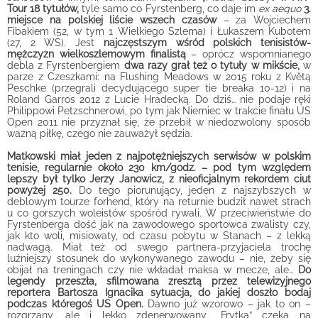
Tour 18 tytułów,
tyle samo co Fyrstenberg, co daje im
ex aequo
3.
miejsce na polskiej liście wszech czasów
– za Wojciechem
Fibakiem (52, w tym 1 Wielkiego Szlema) i Łukaszem Kubotem
(27, 2 WS). Jest
najczęstszym wśród polskich tenisistów-
mężczyzn wielkoszlemowym finalistą
– oprócz wspomnianego
debla z Fyrstenbergiem
dwa razy grał też o tytuły w mikście,
w
parze z Czeszkami: na Flushing Meadows w 2015 roku z Květą
Peschke (przegrali decydującego super tie breaka 10-12) i na
Roland Garros 2012 z Lucie Hradecką. Do dziś… nie podaje ręki
Philippowi Petzschnerowi, po tym jak Niemiec w trakcie finału US
Open 2011 nie przyznał się, że przebił w niedozwolony sposób
ważną piłkę, czego nie zauważył sędzia.
Matkowski miał jeden z najpotężniejszych serwisów w polskim
tenisie, regularnie około 230 km/godz. – pod tym względem
lepszy był tylko Jerzy Janowicz, z nieoficjalnym rekordem ciut
powyżej 250.
Do tego piorunujący, jeden z najszybszych w
deblowym tourze forhend, który na returnie budził nawet strach
u co gorszych woleistów spośród rywali. W przeciwieństwie do
Fyrstenberga dość jak na zawodowego sportowca zwalisty czy,
jak kto woli, misiowaty, od czasu pobytu w Stanach – z lekką
nadwagą. Miał też od swego partnera-przyjaciela trochę
luźniejszy stosunek do wykonywanego zawodu – nie, żeby się
obijał na treningach czy nie wkładał maksa w mecze, ale…
Do
legendy przeszła, sfilmowana zresztą przez telewizyjnego
reportera Bartosza Ignacika sytuacja, do jakiej doszło bodaj
podczas któregoś US Open.
Dawno już wzorowo – jak to on –
rozgrzany, ale i lekko zdenerwowany „Frytka” czeka na