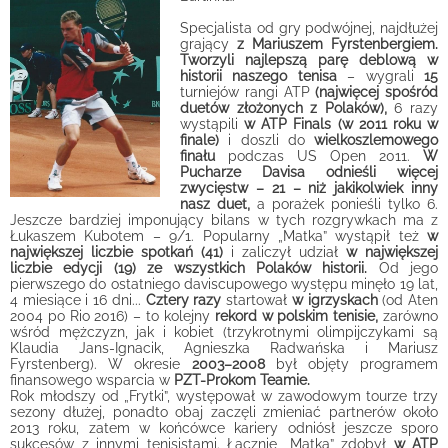
Specjalista od gry podwójnej, najdłużej
grający
z Mariuszem Fyrstenbergiem.
Tworzyli najlepszą parę deblową w
historii naszego tenisa
– wygrali
15
turniejów rangi ATP
(najwięcej spośród
duetów złożonych z Polaków),
6 razy
wystąpili
w ATP Finals (w 2011 roku w
finale)
i doszli do
wielkoszlemowego
finału
podczas US Open 2011.
W
Pucharze Davisa odnieśli więcej
zwycięstw – 21 – niż jakikolwiek inny
nasz duet,
a porażek ponieśli tylko 6.
Jeszcze bardziej imponujący bilans w tych rozgrywkach ma z
Łukaszem Kubotem – 9/1. Popularny „Matka” wystąpił też
w
największej liczbie spotkań (41)
i zaliczył udział
w największej
liczbie edycji (19) ze wszystkich Polaków historii.
Od jego
pierwszego do ostatniego daviscupowego występu minęło 19 lat,
4 miesiące i 16 dni...
Cztery razy
startował
w igrzyskach
(od Aten
2004 po Rio 2016) – to kolejny
rekord w polskim tenisie,
zarówno
wśród mężczyzn, jak i kobiet (trzykrotnymi olimpijczykami są
Klaudia Jans-Ignacik, Agnieszka Radwańska i Mariusz
Fyrstenberg).
W okresie
2003–2008
był objęty programem
finansowego wsparcia w
PZT-Prokom Teamie.
Rok młodszy od „Frytki”, występował w zawodowym tourze trzy
sezony dłużej, ponadto obaj zaczęli zmieniać partnerów około
2013 roku, zatem w końcówce kariery odniósł jeszcze sporo
sukcesów z innymi tenisistami. Łącznie „Matka” zdobył
w ATP