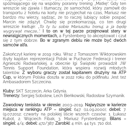
spóźniającego się na wspólny poranny trening „Matkę”. Gdy ten
wreszcie się zjawia i tłumaczy, że samochód, który zamówił do
transportu z hotelu na korty nie przyjechał na czas, Mariusz nie
bardzo mu wierzy, sądząc, że to raczej lubiący sobie pospać
Marcin nie zdążył. Chwilę się przekomarzają, co ten drugi
wreszcie kwituje:
„To ty tu sobie Mariuszku trenuj, a ja będę
wygrywał mecze…”.
I to on w tej parze przejmował stery w
newralgicznych momentach,
a Fyrstenberg to akceptował i czuł
się z tym dobrze.
Bo w zgranym deblu nie może być dwóch
samców alfa.
Zakończył karierę w 2019 roku. Wraz z Tomaszem Wiktorowskim
(były kapitan reprezentacji Polski w Pucharze Federacji i trener
Agnieszki Radwańskiej, a obecnie Igi Świątek) prowadził JW
Tennis Support Foundation, która wspiera rozwój młodych
talentów.
Z wyboru graczy został kapitanem drużyny na ATP
Cup,
w którym Polska doszła w 2022 roku do półfinału. Jest też
Ambasadorem Szczecina.
Kluby:
SKT Szczecin, Arka Gdynia.
Trenerzy:
Sergiej Sobolew, Lech Bieńkowski, Radosław Szymanik.
Zawodowy tenisista w okresie:
2003–2019.
Najwyższe w karierze
miejsca w rankingu ATP – singiel:
647. (11.09.2000);
debel:
7.
(9.07.2012; czwarty na polskiej liście wszech czasów: 1. Łukasz
Kubot, 2. Wojciech Fibak, 3. Mariusz Fyrstenberg).
Bilans –
singiel:
4/4;
debel:
472/387.
Zarobki:
4 mln. 44 tys. 710 dol.