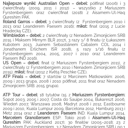
Najlepsze wyniki: Australian Open – debel:
półfinał (2006) i 3
ćwierćfinały (2009, 2011 i 2012) – wszystko z Mariuszem
Fyrstenbergiem oraz ćwierćfinał (2018) z Aisamem-Ul-Haq
Qureshim PAK.
Roland Garros – debel:
3 ćwierćfinały (z Fyrstenbergiem 2010 i
2013 oraz Leanderem Paesem 2016);
mikst:
finał (2015 z Lucie
Hradecką CZE).
Wimbledon – debel:
2 ćwierćfinały (z Nenadem Zimonjiciem SRB
2015 i Maksem Mirnym BLR 2017), 3 razy 1/ 8 finału (z Łukaszem
Kubotem 2013, Juanem Sebastiánem Cabalem COL 2014 i
Jonathanem Erlichem ISR 2018), 5 razy 1/16 finału (z
Fyrstenbergiem 2004, 2005, 2007 i 2010 oraz Leanderem
Paesem IND 2016).
US Open – debel:
finał (z Mariuszem Fyrstenbergiem 2011), 2
ćwierćfinały (z Fyrstenbergiem 2010 i Nenadem Zimonjiciem SRB
2015);
mikst:
finał (2012 z Květą Peschke CZE).
ATP Finals – debel:
7 startów (z Marcinem Matkowskim: 2006,
2009 i 2013 grupa, 2008 i 2010 półfinał, 2011 finał oraz Nenadem
Zimonjiciem SRB: 2015 grupa).
ATP Tour – debel:
18 tytułów (15 z
Mariuszem Fyrstenbergiem:
Sopot 2003, 2005 i 2007, Costa do Sauipe 2004, Bukareszt 2006,
Wiedeń 2007, Warszawa 2008, Madryt 2008 i 2012, Eastbourne
2009 i 2010, Kuala Lumpur 2009, Barcelona 2012, Hamburg 2013 i
Metz 2014 oraz z
Leanderem Paesem
IND: Kuala Lumpur 2014,
Marcelem Granollersem
ESP: Tokio 2016 i
Aisamem-Ul-Haq
Qureshim
PAK: Auckland 2017); 30 finałów (2005–2018; 23 z
Mariuszem Fyrstenbergiem, 3 z Nenadem Zimonjiciem SRB i po 1