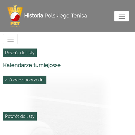
Historia
Polskiego Tenisa
Powrót do listy
Kalendarze turniejowe
< Zobacz poprzedni
Powrót do listy