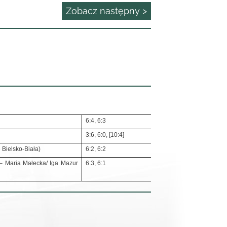
Zobacz następny >
6:4, 6:3
3:6, 6:0, [10:4]
 Bielsko-Biała)
6:2, 6:2
 – Maria Małecka/ Iga Mazur
6:3, 6:1