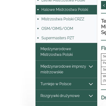
Letnie Mistrzostwa Polski
<
Halowe Mistrzostwa Polski
Mistrzostwa Polski CRZZ
Te
Mi
OSM/OIMS/OOM
Sę
Supermasters PZT
Fi
Międzynarodowe
Mistrzostwa Polski
Se
Pa
Międzynarodowe imprezy
Se
mistrzowskie
We
(T
Turnieje w Polsce
Rozgrywki drużynowe
Dr