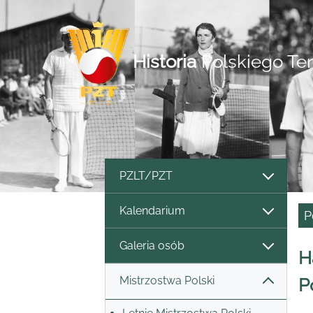
Historia
Polskiego Te
PZLT/PZT
Kalendarium
P
Galeria osób
H
Mistrzostwa Polski
P