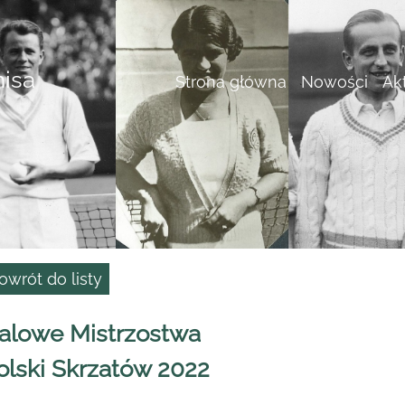
nisa
Strona główna
Nowości
Ak
owrót do listy
alowe Mistrzostwa
olski Skrzatów 2022