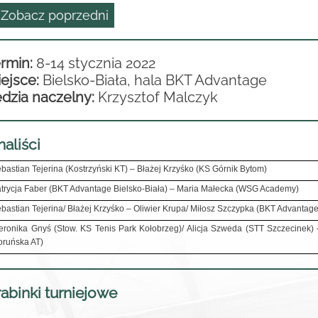
 Zobacz poprzedni
rmin:
8-14 stycznia 2022
ejsce:
Bielsko-Biała, hala BKT Advantage
dzia naczelny:
Krzysztof Malczyk
naliści
bastian Tejerina (Kostrzyński KT) – Błażej Krzyśko (KS Górnik Bytom)
trycja Faber (BKT Advantage Bielsko-Biała) – Maria Małecka (WSG Academy)
bastian Tejerina/ Błażej Krzyśko – Oliwier Krupa/ Miłosz Szczypka (BKT Advantage
ronika Gnyś (Stow. KS Tenis Park Kołobrzeg)/ Alicja Szweda (STT Szczecinek)
oruńska AT)
abinki turniejowe