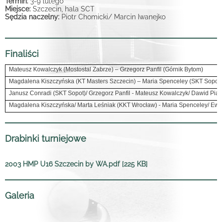
Termin:
3-9 lutego
Miejsce:
Szczecin, hala SCT
Sędzia naczelny:
Piotr Chomicki/ Marcin Iwanejko
Finaliści
Mateusz Kowalczyk (Mostostal Zabrze) – Grzegorz Panfil (Górnik Bytom)
Magdalena Kiszczyńska (KT Masters Szczecin) – Maria Spenceley (SKT Sopot
Janusz Conradi (SKT Sopot)/ Grzegorz Panfil - Mateusz Kowalczyk/ Dawid Piąt
Magdalena Kiszczyńska/ Marta Leśniak (KKT Wrocław) - Maria Spenceley/ Ewa 
Drabinki turniejowe
2003 HMP U16 Szczecin by WA.pdf [225 KB]
Galeria