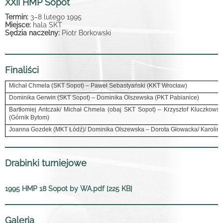
XXII HMP Sopot
Termin:
3–8 lutego 1995
Miejsce:
hala SKT
Sędzia naczelny:
Piotr Borkowski
Finaliści
Michał Chmela (SKT Sopot) – Paweł Sebastyański (KKT Wrocław)
Dominika Gerwin (SKT Sopot) – Dominika Olszewska (PKT Pabianice)
Bartłomiej Antczak/ Michał Chmela (obaj SKT Sopot) – Krzysztof Kluczkowsk
(Górnik Bytom)
Joanna
Gozdek (MKT Łódź)/ Dominika Olszewska – Dorota Głowacka/ Karolin
Drabinki turniejowe
1995 HMP 18 Sopot by WA.pdf [225 KB]
Galeria