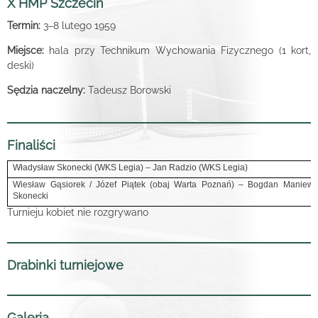
X HMP Szczecin
Termin:
3
8 lutego 1959
–
Miejsce:
hala przy Technikum Wychowania Fizycznego (1 kort,
deski)
Sędzia naczelny:
Tadeusz Borowski
Finaliści
Władysław Skonecki (WKS Legia) – Jan Radzio (WKS Legia)
Wiesław Gąsiorek / Józef Piątek (obaj Warta Poznań) – Bogdan Maniews
Skonecki
Turnieju kobiet nie rozgrywano
Drabinki turniejowe
Galeria