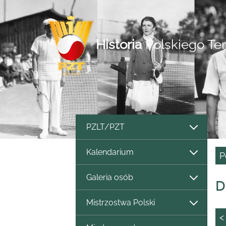
Historia
Polskiego Te
PZLT/PZT
Kalendarium
P
Galeria osób
D
Mistrzostwa Polski
<