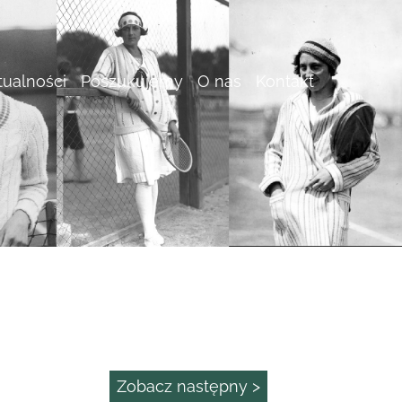
tualności
Poszukujemy
O nas
Kontakt
Zobacz następny >