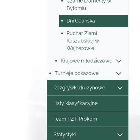
Czarne Diamenty w
Bytomiu
Dni Gdańska
Puchar Ziemi
Kaszubskiej w
Wejherowie
Krajowe młodzieżowe
Turnieje pokazowe
Rozgrywki drużynowe
Listy klasyfikacyjne
Team PZT-Prokom
Statystyki