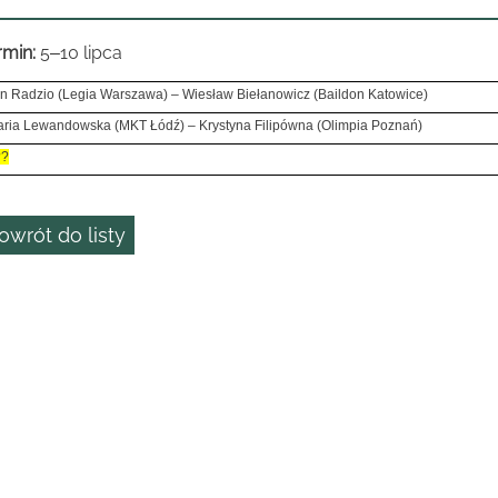
rmin:
5
10 lipca
–
n Radzio (Legia Warszawa) – Wiesław Biełanowicz (Baildon Katowice)
ria Lewandowska (MKT Łódź) – Krystyna Filipówna (Olimpia Poznań)
??
owrót do listy