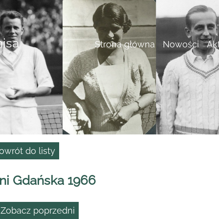
nisa
Strona główna
Nowości
Ak
owrót do listy
ni Gdańska 1966
 Zobacz poprzedni