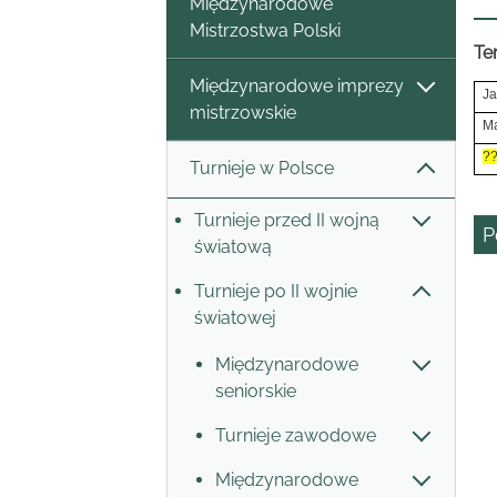
Międzynarodowe
Mistrzostwa Polski
Te
Międzynarodowe imprezy
Ja
mistrzowskie
Ma
?
Turnieje w Polsce
Turnieje przed II wojną
P
światową
Turnieje po II wojnie
światowej
Międzynarodowe
seniorskie
Turnieje zawodowe
Międzynarodowe