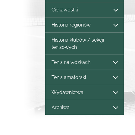
Ciekawostki
Historia regionów
Historia klubów / sekcji
tenisowych
Tenis na wózkach
Tenis amatorski
Wydawnictwa
Archiwa