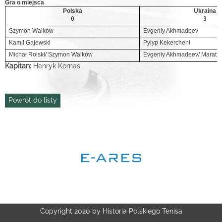
Gra o miejsca
Polska
Ukraina
0
3
Szymon Walków
Evgeniy Akhmadeev
Kamil Gajewski
Pylyp Kekercheni
Michał Rolski/ Szymon Walków
Evgeniy Akhmadeev/ Marat D
Kapitan:
Henryk Kornas
Powrót do listy
Copyright 2020 by Historia Polskiego Tenisa