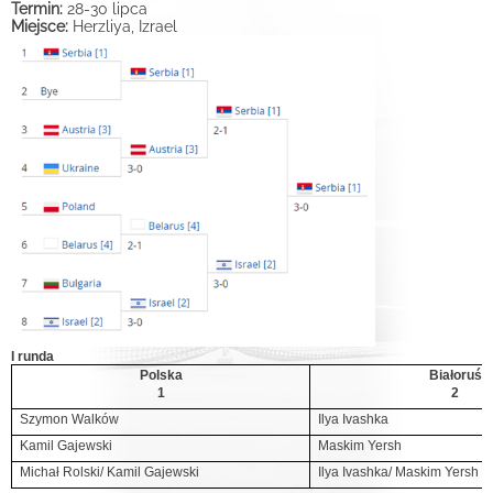
Termin:
28-30 lipca
Miejsce:
Herzliya, Izrael
I runda
Polska
Białoruś
1
2
Szymon Walków
Ilya Ivashka
Kamil Gajewski
Maskim Yersh
Michał Rolski/
Kamil Gajewski
Ilya Ivashka/ Maskim Yersh