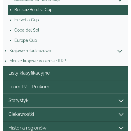
Becker/Borotra Cup
Helvetia Cup
Copa del Sol
Europa Cup
Krajowe młodzieżowe
Mecze krajowe w okresie II RP
Listy klasyfikacyjne
Team PZT-Prokom
Statystyki
Ciekawostki
Historia regionów