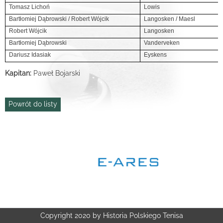
Tomasz Lichoń
Lowis
Bartłomiej Dąbrowski / Robert Wójcik
Langosken / Maesl
Robert Wójcik
Langosken
Bartłomiej Dąbrowski
Vanderveken
Dariusz Idasiak
Eyskens
Kapitan:
Paweł Bojarski
Powrót do listy
Copyright 2020 by Historia Polskiego Tenisa