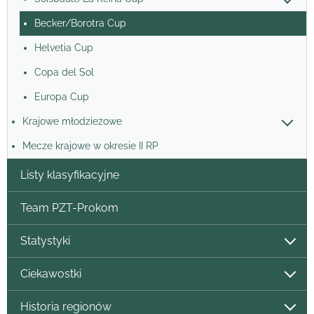
Becker/Borotra Cup
Helvetia Cup
Copa del Sol
Europa Cup
Krajowe młodzieżowe
Mecze krajowe w okresie II RP
Listy klasyfikacyjne
Team PZT-Prokom
Statystyki
Ciekawostki
Historia regionów