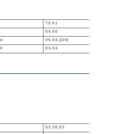
7:5, 6:1
6:4, 6:0
a)
0:6, 6:4, [10:6)
ch
6:3, 6:4
6:3, 3:6, 6:3