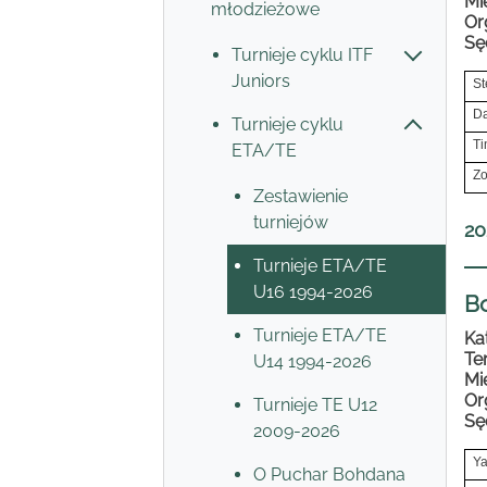
Mi
młodzieżowe
Or
Sę
Turnieje cyklu ITF
Juniors
St
Da
Turnieje cyklu
Ti
ETA/TE
Zo
Zestawienie
turniejów
20
Turnieje ETA/TE
U16 1994-2026
B
Turnieje ETA/TE
Ka
Te
U14 1994-2026
Mi
Or
Turnieje TE U12
Sę
2009-2026
Ya
O Puchar Bohdana