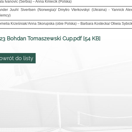
la Ivanovic (Serbia) – Anna Kmiecik (Polska)
nder Juuhl Sivertsen (Norwegia)/ Dmytro Vterkovskyi (Ukraina) - Yannick Al
iemcy)
rnelia Krześniak/ Anna Skorupska (obie Polska) – Barbara Kostecka/ Oliwia Sybick
23 Bohdan Tomaszewski Cup.pdf [54 KB]
owrót do listy