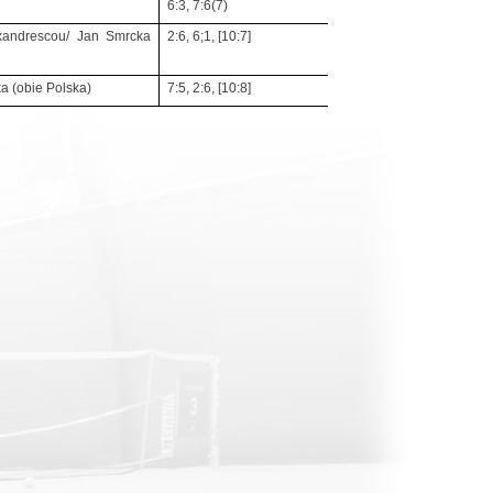
6:3, 7:6(7)
exandrescou/ Jan Smrcka
2:6, 6;1, [10:7]
a (obie Polska)
7:5, 2:6, [10:8]