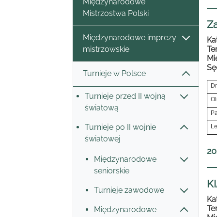
Międzynarodowe
Mistrzostwa Polski
Z
Międzynarodowe imprezy
Ka
mistrzowskie
Te
Mi
Sę
Turnieje w Polsce
Dm
Turnieje przed II wojną
Ol
światową
Pa
Turnieje po II wojnie
Le
światowej
20
Międzynarodowe
seniorskie
K
Turnieje zawodowe
Ka
Te
Międzynarodowe