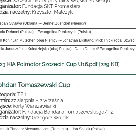
ejsce:
Szczecin, korty przy ulicy Wojska Polskiego
ganizator:
Fundacja SKT Promasters
dzia naczelny:
Krzysztof Malczyk
epan Gvylava (Ukraina) – Bennet Zuendorf (Niemcy)
ria Dehmel (Polska) – Ewangelina Penkevych (Polska)
m Kohl/ Jan Mutscher (obaj Niemcy) – Jonathan Ekstrand/ Mick Ilnicki (obaj Szwecj
fia Janusz/ Julia Kołodziejska (obaj Polska) - Daria Dehmel/ Ewangelina Penkevy
23 KIA Polmotor Szczecin Cup U16.pdf [229 KB]
ohdan Tomaszewski Cup
tegoria: TE 1
rmin:
27 sierpnia – 2 września
ejsce:
korty Warszawianki
ganizator:
Fundacja Bohdana Tomaszewskiego/PZT
dzia naczelny:
Grzegorz Wójcik
nnick Theodor Alexandrescou (Rumunia) – Jan Sadzik (Polska)