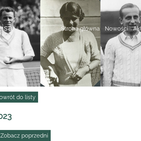
nisa
Strona główna
Nowości
Ak
owrót do listy
023
 Zobacz poprzedni