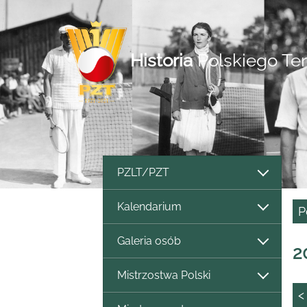
Historia
Polskiego Te
PZLT/PZT
Kalendarium
P
Galeria osób
2
Mistrzostwa Polski
<