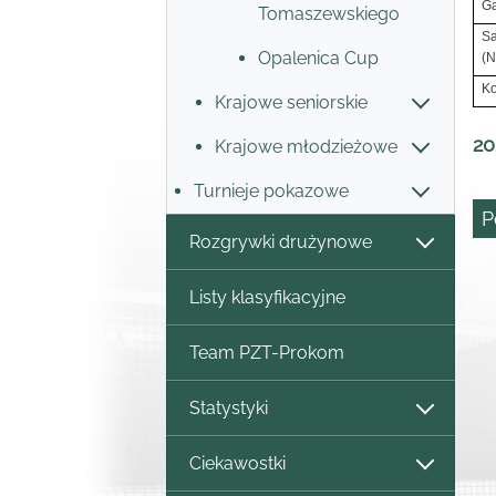
Ga
Tomaszewskiego
Sa
Opalenica Cup
(N
Ko
Krajowe seniorskie
20
Krajowe młodzieżowe
Turnieje pokazowe
P
Rozgrywki drużynowe
Listy klasyfikacyjne
Team PZT-Prokom
Statystyki
Ciekawostki