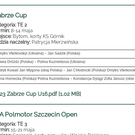
abrze Cup
tegoria: TE 2
rmin:
8-14 maja
ejsce:
Bytom, korty KS Górnik
dzia naczelny:
Patrycja Mierzwińska
ytro Vterkovskyi (Ukraina) – Jan Sadzik (Polska)
iwia Dróżdz (Polska) – Polina Kuznietsova (Ukraina)
tryk Kowal/ Jan Wygona (obaj Polska) – Jan Chłodnicki (Polska)/ Dmytro Vterkovsk
na Hornecka (Polska)/ Polina Kuznietsova – Konstancja Dyląg/ Zofia Janusz (obie
23 Zabrze Cup U16.pdf [1,02 MB]
IA Polmotor Szczecin Open
tegoria: TE 3
rmin:
15-21 maja