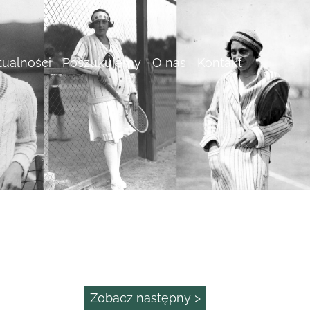
tualności
Poszukujemy
O nas
Kontakt
Zobacz następny >