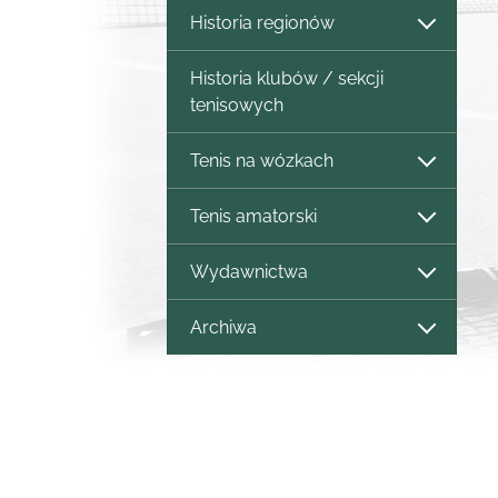
Historia regionów
Historia klubów / sekcji
tenisowych
Tenis na wózkach
Tenis amatorski
Wydawnictwa
Archiwa