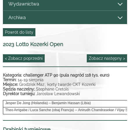
Wydawnictwa
Archiwa
Powrót do listy
2023 Lotto Kozerki Open
< Zobacz poprzedni
Zobacz następny >
Kategoria: challenger ATP 90 (pula nagród 118 tys. euro)
Termin:
14-19 sierpnia
Miejsce:
Grodzisk Maz., korty twarde CKT Kozerki
Sędzia naczelny:
Stephane Cretois
Dyrektor turnieju:
Jarosław Lewandowski
Jesper De Jong (Holandia) – Benjamin Hassan (Libia)
–
Theo Arrigabe / Luca Sanche (obaj Francja)
Anirudh Chandrasekar / Vijay Su
Drabinki turniejowe