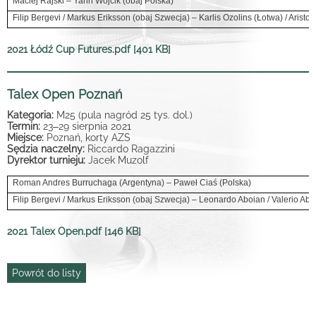
Maciej Rajski – Yann Wójcik (obaj Polska)
Filip Bergevi / Markus Eriksson (obaj Szwecja) – Karlis Ozolins (Łotwa) / Aristot
2021 Łódź Cup Futures.pdf [401 KB]
Talex Open Poznań
Kategoria:
M25 (pula nagród 25 tys. dol.)
Termin:
23
–
29 sierpnia 2021
Miejsce:
Poznań, korty AZS
Sędzia naczelny:
Riccardo Ragazzini
Dyrektor turnieju:
Jacek Muzolf
Roman Andres Burruchaga (Argentyna) – Paweł Ciaś (Polska)
Filip Bergevi / Markus Eriksson (obaj Szwecja) – Leonardo Aboian / Valerio Abo
2021 Talex Open.pdf [146 KB]
Powrót do listy