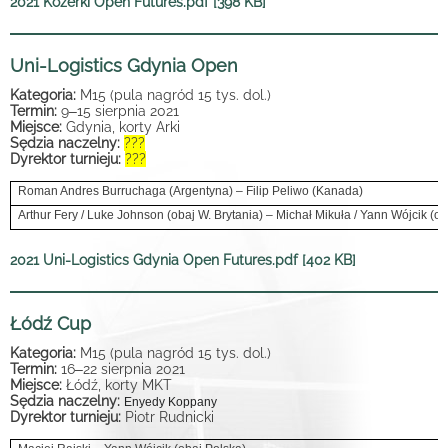
2021 Kozerki Open Futures.pdf [398 KB]
Uni-Logistics Gdynia Open
Kategoria:
M15 (pula nagród 15 tys. dol.)
Termin:
9
–
15 sierpnia 2021
Miejsce:
Gdynia, korty Arki
Sędzia naczelny:
???
Dyrektor turnieju:
???
Roman Andres Burruchaga (Argentyna) – Filip Peliwo (Kanada)
Arthur Fery / Luke Johnson (obaj W. Brytania) – Michał Mikuła / Yann Wójcik (ob
2021 Uni-Logistics Gdynia Open Futures.pdf [402 KB]
Łódź Cup
Kategoria:
M15 (pula nagród 15 tys. dol.)
Termin:
16
–
22 sierpnia 2021
Miejsce:
Łódź, korty MKT
Sędzia naczelny:
Enyedy Koppany
Dyrektor turnieju:
Piotr Rudnicki