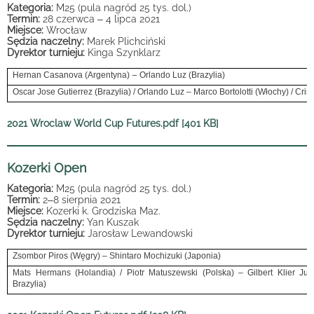
Kategoria:
M25 (pula nagród 25 tys. dol.)
Termin:
28 czerwca
–
4 lipca 2021
Miejsce:
Wrocław
Sędzia naczelny:
Marek Plichciński
Dyrektor turnieju:
Kinga Szynklarz
–
Hernan Casanova (Argentyna)
Orlando Luz (Brazylia)
Oscar Jose Gutierrez (Brazylia) / Orlando Luz – Marco Bortolotti (Włochy) / Cri
2021 Wroclaw World Cup Futures.pdf [401 KB]
Kozerki Open
Kategoria:
M25 (pula nagród 25 tys. dol.)
Termin:
2
–
8 sierpnia 2021
Miejsce:
Kozerki k. Grodziska Maz.
Sędzia naczelny:
Yan Kuszak
Dyrektor turnieju:
Jarosław Lewandowski
Zsombor Piros (Węgry) – Shintaro Mochizuki (Japonia)
Mats Hermans (Holandia) / Piotr Matuszewski (Polska) – Gilbert Klier Ju
Brazylia)