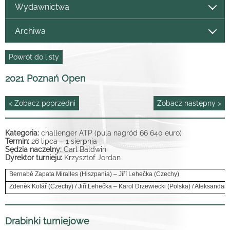
Wydawnictwa
Archiwa
Powrót do listy
2021 Poznań Open
< Zobacz poprzedni
Zobacz następny >
Kategoria:
challenger ATP (pula nagród 66 640 euro)
Termin:
26 lipca – 1 sierpnia
Sędzia naczelny:
Carl Baldwin
Dyrektor turnieju:
Krzysztof Jordan
Bernabé Zapata Miralles (Hiszpania) – Jiří Lehečka (Czechy)
Zdeněk Kolář (Czechy) / Jiří Lehečka – Karol Drzewiecki (Polska) / Aleksandar V
Drabinki turniejowe