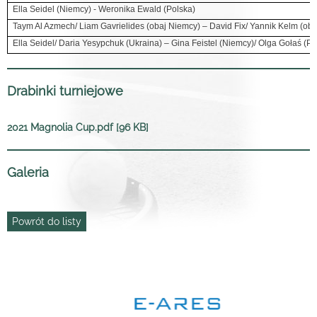
Ella Seidel (Niemcy) - Weronika Ewald (Polska)
Taym Al Azmech/ Liam Gavrielides (obaj Niemcy) – David Fix/ Yannik Kelm (ob
Ella Seidel/ Daria Yesypchuk (Ukraina) – Gina Feistel (Niemcy)/ Olga Gołaś (Po
Drabinki turniejowe
2021 Magnolia Cup.pdf [96 KB]
Galeria
Powrót do listy