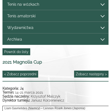
Tenis na wózkach
Tenis amatorski
Wydawnictwa
Archiwa
Powrót do listy
2021 Magnolia Cup
< Zobacz poprzedni
Zobacz następny >
Kategoria: J4
Termin:
14-21 marca 2021
Sędzia naczelny:
Krzysztof Malczyk
Dyrektor turnieju:
Janusz Korzeniewicz
Liam Gavrielides (Niemcy) – Lennon Roark Jones (Japonia)