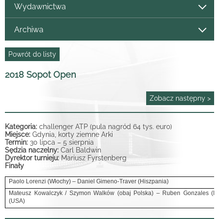
Wydawnictwa
Archiwa
Powrót do listy
2018 Sopot Open
Zobacz następny >
Kategoria:
challenger ATP (pula nagród 64 tys. euro)
Miejsce:
Gdynia, korty ziemne Arki
Termin:
30 lipca – 5 sierpnia
Sędzia naczelny:
Carl Baldwin
Dyrektor turnieju:
Mariusz Fyrstenberg
Finały
Paolo Lorenzi (Włochy) – Daniel Gimeno-Traver (Hiszpania)
Mateusz Kowalczyk / Szymon Walków (obaj Polska) – Ruben Gonzales (Fil
(USA)