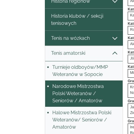
Historia regionów
Al
Kat
Historia klubów / sekcji
Ka
tenisowych
Kat
Ro
Tenis na wózkach
Kat
Al
Tenis amatorski
Kat
Jó
Turnieje oldboyów/MMP
Kat
Mi
Weteranów w Sopocie
Gra
Narodowe Mistrzostwa
Kr
Polski Weteranów /
N
Seniorów / Amatorów
Gra
Ja
Halowe Mistrzostwa Polski
Zi
Weteranów/ Seniorów /
Gra
Amatorów
Ir
R