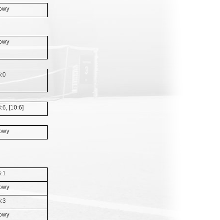
owy
owy
6:0
3:6, [10:6]
owy
6:1
owy
6:3
owy