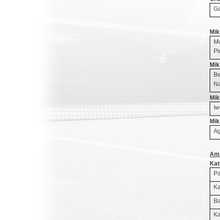
Ga
Mik
Mo
Pi
Mik
Be
Na
Mik
Iw
Mik
Ag
Ama
Kat
Pa
Ka
Ba
Ka