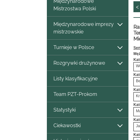
Międzynarodowe
<
Mistrzostwa Polski
Międzynarodowe imprezy
Ra
mistrzowskie
Te
Mi
Turnieje w Polsce
Sen
Męż
Kat
Rozgrywki drużynowe
Wo
Kat
Listy klasyfikacyjne
Be
Kat
Team PZT-Prokom
Kr
Kat
Statystyki
Ma
Kat
Ciekawostki
Ja
Kat