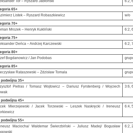
eksander Tor – Ryszard Jabłoński
6:2, 
egoria 65+
zimierz Listek – Ryszard Robaszkiewicz
w/o
egoria 70+
man Mrozek – Henryk Kukliński
6:2, 
egoria 75+
eksander Deńca – Andrzej Karczewski
6:2, 
egoria 80+
zef Bogdanowicz / Jan Podobas
grup
egoria 85+
eczysław Rataszewski – Zdzisław Tomala
grup
 podwójna 35+
zysztof Pietras / Tomasz Wojtowicz – Dariusz Fyrstenberg / Wojciech
3:6, 
owak
 podwójna 45+
cek Mierzejewski / Jacek Torzewski – Leszek Naskręcki / Ireneusz
6:4, 
orkiewicz
 podwójna 55+
eneusz Maciocha/ Waldemar Świerzbiński – Juliusz Madej/ Bogusław
6:2, 
ogowski