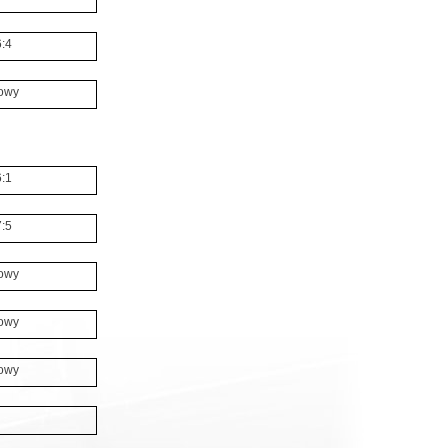
6:4
owy
6:1
7:5
owy
owy
owy