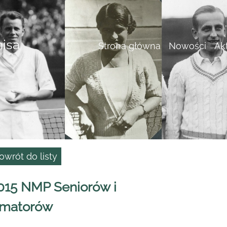
nisa
Strona główna
Nowości
Ak
owrót do listy
015 NMP Seniorów i
matorów