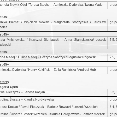
briela Sławik-Odoj / Teresa Stochel – Agnieszka Dyderska / Iwona Madej
grup
st 35+
nika Biernat / Wojciech Nowak - Małgorzata Sroczyńska / Jarosław
grup
neles
st 45+
ata Mnichowska / Krzysztof Sieniawski – Anna Stanisławska/ Leszek
7:5, 
skręcki
st 55+
ona Madej / Juliusz Madej – Grażyna Sobczyk / Bogusław Rogowski
7:5, 
st 65+
nieszka Dyderska / Henry Kukliński – Zofia Rumińska / Andrzej Hubl
grup
torzy
egoria Open
weł Pieczyrak – Bartosz Kocjan
6:2, 
rolina Ślusarz – Klaudia Hordyjewska
grup
rtosz Kocjan / Paweł Pieczyrak – Bartosz Rewucki / Leszek Wrzesień
6:4, 
rolina Ślusarz / Leszek Wrzesień - Klaudia Hordyjewska / Tomasz Moczek
grup