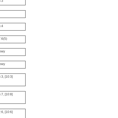
6:3
6:4
7:6(5)
owy
owy
6:3, [10:3]
5:7, [10:8]
2:6, [10:6]