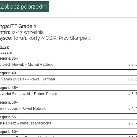
 Zobacz poprzedni
nga: ITF Grade 2
rmin:
12-17 września
ejsce:
Toruń, korty MOSiR, Przy Skarpie 4
iorzy
czyźni
egoria 35+
jciech Nowak – Michał Radecki
6:0, 
egoria 40+
niamin Budziak – Paweł Herman
6:0, 
egoria 45+
zysztof Sieniawski – Robert Peszke
4:6, 
egoria 50+
rek Lubas – Paweł Holwek
6:4, 
egoria 55+
n Papierz – Ireneusz Maciocha
2:6, 
egoria 60+