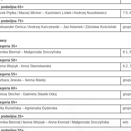
 podwójna 65+
cek Piętka / Maciej Wicher – Kazimierz Listek / Andrzej Nuszkiewicz
7:5, 
 podwójna 75+
eksander Deńca / Andrzej Karczewski – Jan Adamek / Zdzisław Kościelski
grup
iety
egoria 35+
nika Biernat – Małgorzata Sroczyńska
6:1, 
egoria 50+
ona Wojsyk - Anna Stanisławska
6:2, 
egoria 55+
rbara Jewuła – Iwona Madej
grup
egoria 60+
resa Stochel - Gabriela Sławik-Odoj
grup
egoria 65+
fia Rumińska – Agnieszka Dyderska
grup
 podwójna 35+
nika Biernat / Iwona Wojsyk – Anna Konrad / Małgorzata Sroczyńska
w/o
 podwójna 55+