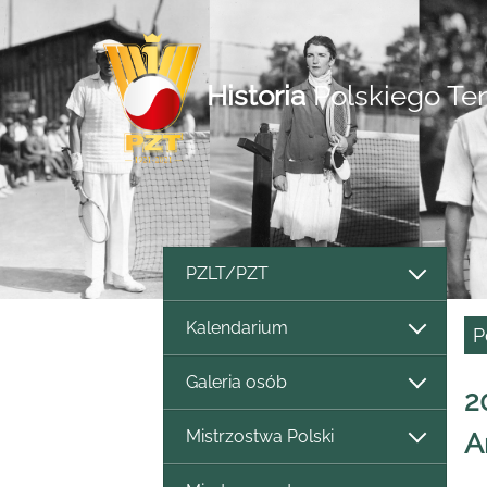
Historia
Polskiego Te
PZLT/PZT
Kalendarium
P
Galeria osób
2
Mistrzostwa Polski
A