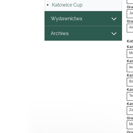
Katowice Cup
Gra
Ja
Wydawnictwa
Gra
Al
Archiwa
Kob
Kat
Mo
Kat
Iw
Kat
Ba
Kat
Te
Kat
Zo
Gra
Mo
Gra