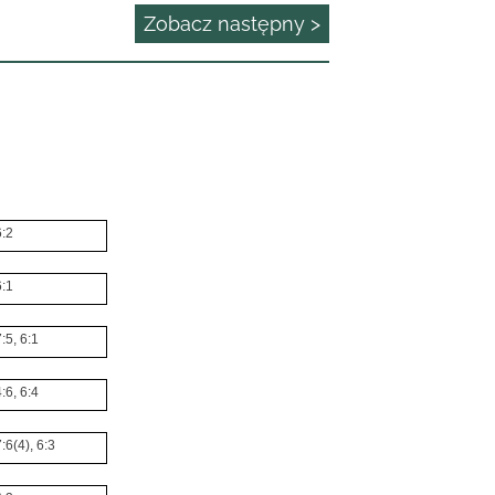
Zobacz następny >
6:2
6:1
7:5, 6:1
4:6, 6:4
7:6(4), 6:3