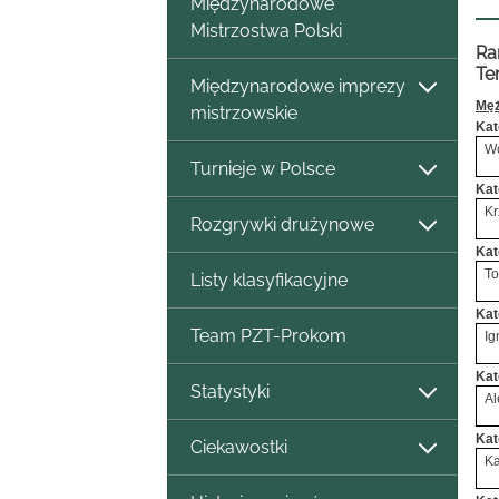
Międzynarodowe
Mistrzostwa Polski
Ra
Te
Międzynarodowe imprezy
Męż
mistrzowskie
Kat
Wo
Turnieje w Polsce
Kat
Kr
Rozgrywki drużynowe
Kat
To
Listy klasyfikacyjne
Kat
Team PZT-Prokom
Ig
Kat
Statystyki
Al
Kat
Ciekawostki
Ka