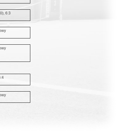
0), 6:3
owy
owy
6:4
owy