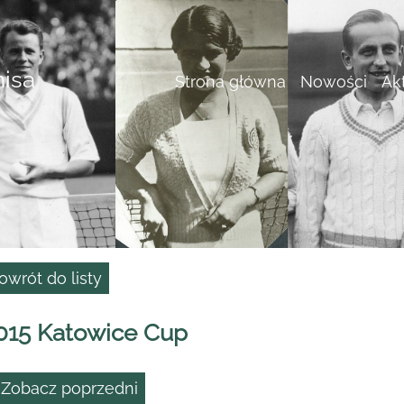
nisa
Strona główna
Nowości
Ak
owrót do listy
015 Katowice Cup
 Zobacz poprzedni