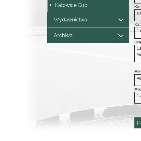
Katowice Cup
Kat
Be
Wydawnictwa
Kat
1.
Archiwa
Gra
1.
Ve
Mik
Ag
Mik
1.
P