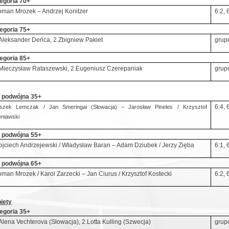
egoria 70+
man Mrozek – Andrzej Konitzer
6:2, 
egoria 75+
Aleksander Deńca, 2.Zbigniew Pakiet
grup
egoria 85+
Mieczysław Rataszewski, 2.Eugeniusz Czerepaniak
grup
 podwójna 35+
6:4, 
szek Lemczak / Jan Smeringai (Słowacja) – Jarosław Pineles / Krzysztof
eniawski
 podwójna 55+
jciech Andrzejewski / Władysław Baran – Adam Dziubek / Jerzy Zięba
6:1, 
 podwójna 65+
man Mrozek / Karol Zarzecki – Jan Ciurus / Krzysztof Kostecki
6:2, 
iety
egoria 35+
Alena Vechterova (Słowacja), 2.Lotta Kulling (Szwecja)
grup