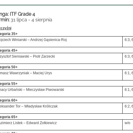
nga: ITF Grade 4
rmin:
31 lipca - 4 sierpnia
czyźni
egoria 35+
jciech Winiarski – Andrzej Gąsienica-Roj
6:3, 
egoria 45+
zysztof Sieniawski – Piotr Zarzecki
6:3, 
egoria 50+
masz Wawrzyniak – Maciej Urys
6:1, 
egoria 55+
nacy Urbański – Mieczysław Piwowarski
6:1, 
egoria 60+
eksander Tor – Władysław Króliczak
6:2, 
egoria 65+
zimierz Listek – Edward Zotkiewicz
w/o