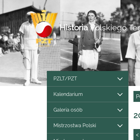
Historia
Polskiego Te
PZLT/PZT
Kalendarium
P
Galeria osób
2
Mistrzostwa Polski
<