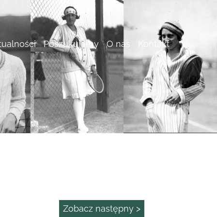
tualności
Poszukujemy
O nas
Kontakt
Zobacz następny >