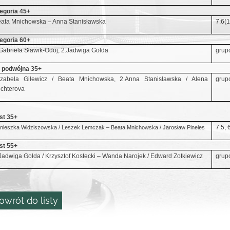
egoria 45+
ata Mnichowska – Anna Stanisławska
7:6(1
egoria 60+
Gabriela Sławik-Odoj, 2.Jadwiga Gołda
grup
 podwójna 35+
Izabela Gilewicz / Beata Mnichowska, 2.Anna Stanisławska / Alena
grup
chterova
st 35+
7:5, 
nieszka Widziszowska / Leszek Lemczak – Beata Mnichowska / Jarosław Pineles
st 55+
Jadwiga Gołda / Krzysztof Kostecki – Wanda Narojek / Edward Zotkiewicz
grup
owrót do listy