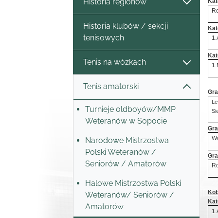
Historia regionów
Kat
Ro
Historia klubów / sekcji
Kat
tenisowych
1.
Kat
Tenis na wózkach
1.
Tenis amatorski
Gra
Le
Turnieje oldboyów/MMP
Si
Weteranów w Sopocie
Gra
Wo
Narodowe Mistrzostwa
Polski Weteranów /
Gra
Seniorów / Amatorów
Ro
Halowe Mistrzostwa Polski
Kob
Weteranów/ Seniorów /
Kat
Amatorów
1.