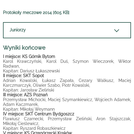
Protokoły meczowe 2014 [605 KB]
Juniorzy
Wyniki końcowe
I miejsce: KS Górnik Bytom
Karol Krawczyński, Karol Duś, Szymon Wieczorek, Wiktor
Radwan,
Kapitan: Dariusz Łukaszewski
II miejsce: SKT Sopot
Adrian Kowalski, Łukasz Zapała, Cezary Walkusz, Maciej
Karczmarczyk, Oliwier Szabo, Piotr Kowalski,
Kapitan: Jarosław Zieliński
III miejsce: AZS Poznań
Przemysław Michocki, Maciej Szymankiewicz, Wojciech Adamek,
Adam Kaczmarek,
Kapitan: Mikołaj Weymann
IV miejsce: SKT Centrum Bydgoszcz
Flawiusz Czarnecki, Przemysław Zieliński, Aron Stajszczak,
Mikołaj Cieślewicz,
Kapitan: Ryszard Robaszkiewicz
V miejsce: KS Grzegórzecki Kraków