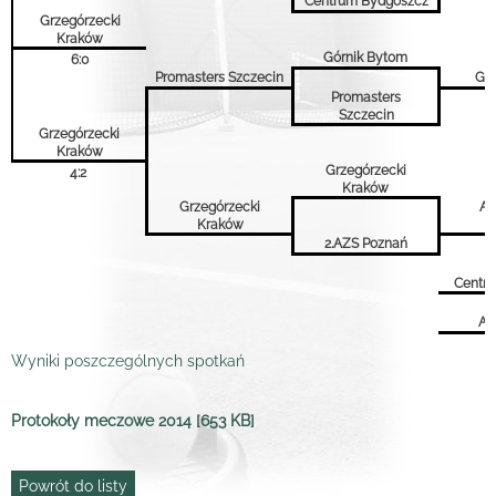
Centrum Bydgoszcz
Grzegórzecki
Kraków
Górnik Bytom
6:0
Promasters Szczecin
Gór
Promasters
Szczecin
Grzegórzecki
Kraków
Grzegórzecki
4:2
Kraków
Grzegórzecki
AZ
Kraków
2.AZS Poznań
Centr
AZ
Wyniki poszczególnych spotkań
Protokoły meczowe 2014 [653 KB]
Powrót do listy