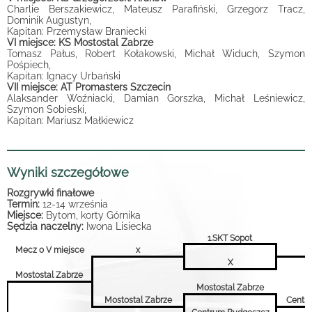
Charlie Berszakiewicz, Mateusz Parafiński, Grzegorz Tracz,
Dominik Augustyn,
Kapitan: Przemysław Braniecki
VI miejsce: KS Mostostal Zabrze
Tomasz Pałus, Robert Kołakowski, Michał Widuch, Szymon
Pośpiech,
Kapitan: Ignacy Urbański
VII miejsce: AT Promasters Szczecin
Alaksander Woźniacki, Damian Gorszka, Michał Leśniewicz,
Szymon Sobieski,
Kapitan: Mariusz Małkiewicz
Wyniki szczegółowe
Rozgrywki finałowe
Termin:
12-14 września
Miejsce:
Bytom, korty Górnika
Sędzia naczelny:
Iwona Lisiecka
1.SKT Sopot
Mecz o V miejsce
x
S
X
Mostostal Zabrze
Mostostal Zabrze
Mostostal Zabrze
Centr