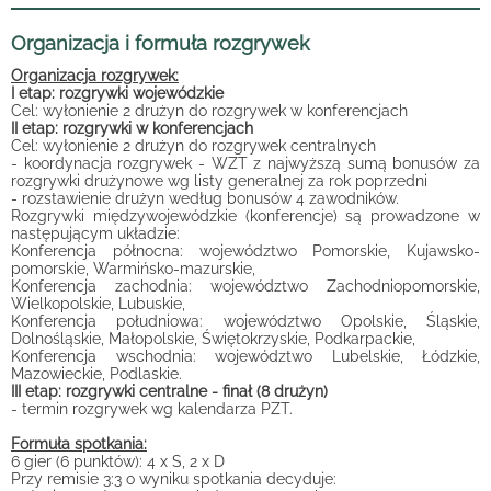
Organizacja i formuła rozgrywek
Organizacja rozgrywek:
I etap: rozgrywki wojewódzkie
Cel: wyłonienie 2 drużyn do rozgrywek w konferencjach
II etap: rozgrywki w konferencjach
Cel: wyłonienie 2 drużyn do rozgrywek centralnych
- koordynacja rozgrywek - WZT z najwyższą sumą bonusów za
rozgrywki drużynowe wg listy generalnej za rok poprzedni
- rozstawienie drużyn według bonusów 4 zawodników.
Rozgrywki międzywojewódzkie (konferencje) są prowadzone w
następującym układzie:
Konferencja północna: województwo Pomorskie, Kujawsko-
pomorskie, Warmińsko-mazurskie,
Konferencja zachodnia: województwo Zachodniopomorskie,
Wielkopolskie, Lubuskie,
Konferencja południowa: województwo Opolskie, Śląskie,
Dolnośląskie, Małopolskie, Świętokrzyskie, Podkarpackie,
Konferencja wschodnia: województwo Lubelskie, Łódzkie,
Mazowieckie, Podlaskie.
III etap: rozgrywki centralne - finał (8 drużyn)
- termin rozgrywek wg kalendarza PZT.
Formuła spotkania:
6 gier (6 punktów): 4 x S, 2 x D
Przy remisie 3:3 o wyniku spotkania decyduje: