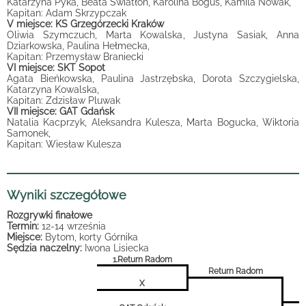
Katarzyna Pyka, Beata Światłoń, Karolina Bogus, Kamila Nowak,
Kapitan: Adam Skrzypczak
V miejsce: KS Grzegórzecki Kraków
Oliwia Szymczuch, Marta Kowalska, Justyna Sasiak, Anna
Dziarkowska, Paulina Hełmecka,
Kapitan: Przemysław Braniecki
VI miejsce: SKT Sopot
Agata Bieńkowska, Paulina Jastrzębska, Dorota Szczygielska,
Katarzyna Kowalska,
Kapitan: Zdzisław Pluwak
VII miejsce: GAT Gdańsk
Natalia Kacprzyk, Aleksandra Kulesza, Marta Bogucka, Wiktoria
Samonek,
Kapitan: Wiesław Kulesza
Wyniki szczegółowe
Rozgrywki finałowe
Termin:
12-14 września
Miejsce:
Bytom, korty Górnika
Sędzia naczelny:
Iwona Lisiecka
1.Return Radom
Return Radom
X