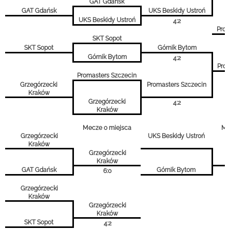
GAT Gdańsk
GAT Gdańsk
UKS Beskidy Ustroń
UKS Beskidy Ustroń
4:2
Prom
SKT Sopot
SKT Sopot
Górnik Bytom
Górnik Bytom
4:2
Prom
Promasters Szczecin
Grzegórzecki
Promasters Szczecin
Kraków
Grzegórzecki
4:2
Kraków
Mecze o miejsca
Mec
Grzegórzecki
UKS Beskidy Ustroń
Kraków
Grzegórzecki
Kraków
GAT Gdańsk
Górnik Bytom
6:0
Grzegórzecki
Kraków
Grzegórzecki
Kraków
SKT Sopot
4:2