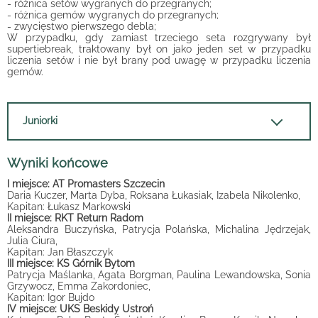
- różnica setów wygranych do przegranych;
- różnica gemów wygranych do przegranych;
- zwycięstwo pierwszego debla;
W przypadku, gdy zamiast trzeciego seta rozgrywany był
supertiebreak, traktowany był on jako jeden set w przypadku
liczenia setów i nie był brany pod uwagę w przypadku liczenia
gemów.
Juniorki
Wyniki końcowe
I miejsce: AT Promasters Szczecin
Daria Kuczer, Marta Dyba, Roksana Łukasiak, Izabela Nikolenko,
Kapitan: Łukasz Markowski
II miejsce: RKT Return Radom
Aleksandra Buczyńska, Patrycja Polańska, Michalina Jędrzejak,
Julia Ciura,
Kapitan: Jan Błaszczyk
III miejsce: KS Górnik Bytom
Patrycja Maślanka, Agata Borgman, Paulina Lewandowska, Sonia
Grzywocz, Emma Zakordoniec,
Kapitan: Igor Bujdo
IV miejsce: UKS Beskidy Ustroń