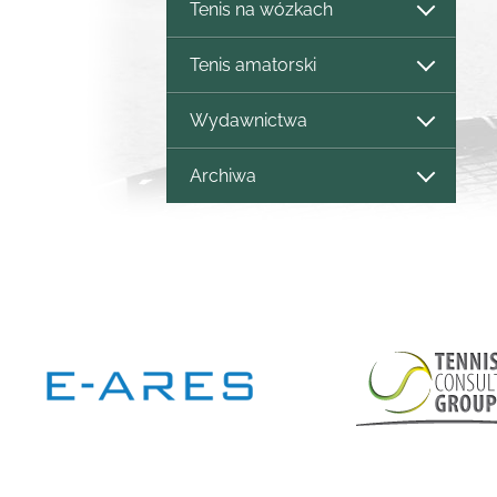
Tenis na wózkach
Tenis amatorski
Wydawnictwa
Archiwa