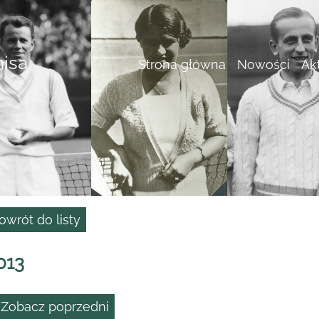
nisa
Strona główna
Nowości
Ak
owrót do listy
013
 Zobacz poprzedni