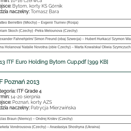
rmin:
10-16 czerwca
ejsce:
Bytom, korty KS Górnik
dzia naczelny:
Tomasz Bara
tteo Berrettini (Włochy) – Evgenii Tiurnev (Rosja)
riam Skoch (Czechy) -Petra Melounova (Czechy)
exander Fahnehjelm/ Simon Freund (obaj Szwecja) – Hubert Hurkacz/ Szymon Wal
na Holanova/ Natalie Novotna (obie Czechy) – Marta Kowalska/ Oliwia Szymczuch 
13 ITF Euro Holding Bytom Cup.pdf [399 KB]
F Poznań 2013
tegoria: ITF Grade 4
rmin:
14-20 sierpnia
ejsce:
Poznań, korty AZS
dzia naczelny:
Patrycja Mierzwińska
clas Braun (Niemcy) – Ondrej Krstev (Czechy)
rketa Vondrousova (Czechy) – Anastasiya Shoshyna (Ukraina)