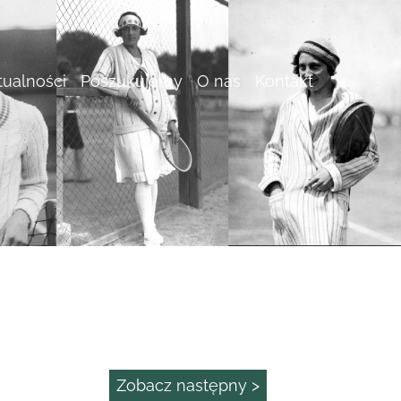
tualności
Poszukujemy
O nas
Kontakt
Zobacz następny >