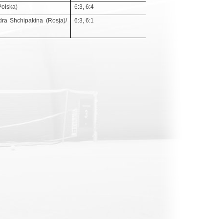
Polska)
6:3, 6:4
dra Shchipakina (Rosja)/
6:3, 6:1