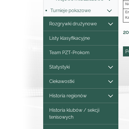
Ni
Turnieje pokazowe
Em
Ka
Rozgrywki drużynowe
20
Listy klasyfikacyjne
P
Team PZT-Prokom
Statystyki
Ciekawostki
Historia regionów
Historia klubów / sekcji
tenisowych