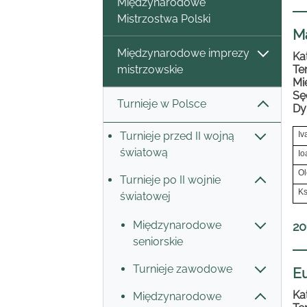
Międzynarodowe
Mistrzostwa Polski
M
Międzynarodowe imprezy
Ka
mistrzowskie
Te
Mi
Sę
Turnieje w Polsce
Dy
Turnieje przed II wojną
Iv
światową
Io
Ol
Turnieje po II wojnie
Ks
światowej
Międzynarodowe
20
seniorskie
Turnieje zawodowe
E
Ka
Międzynarodowe