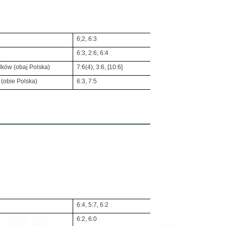
6;2, 6:3
6:3, 2:6, 6:4
ków (obaj Polska)
7:6(4), 3:6, [10:6]
(obie Polska)
6:3, 7:5
6:4, 5:7, 6:2
6:2, 6:0