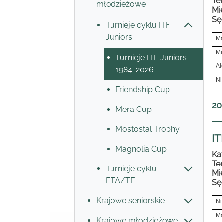
Te
młodzieżowe
Mi
Sę
Turnieje cyklu ITF
Juniors
Ma
Mi
Turnieje ITF Juniors
Al
1984-2026
Ni
Friendship Cup
20
Mera Cup
Mostostal Trophy
IT
Magnolia Cup
Ka
Te
Turnieje cyklu
Mi
ETA/TE
Sę
Krajowe seniorskie
Ni
Ma
Krajowe młodzieżowe