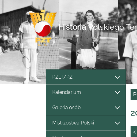
Historia
Polskiego Te
PZLT/PZT
Kalendarium
P
Galeria osób
2
Mistrzostwa Polski
<