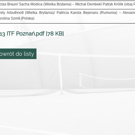
clas Braun/ Sacha Modica (Wielka Brytania) – Michał Dembek/ Patryk Królik (obaj 
ily Arbuthnott (Wielka Brytania)/ Patricia Karola Bejenaru (Rumunia) – Alexan
rolina Szmit (Polska)
13 ITF Poznań.pdf [78 KB]
owrót do listy