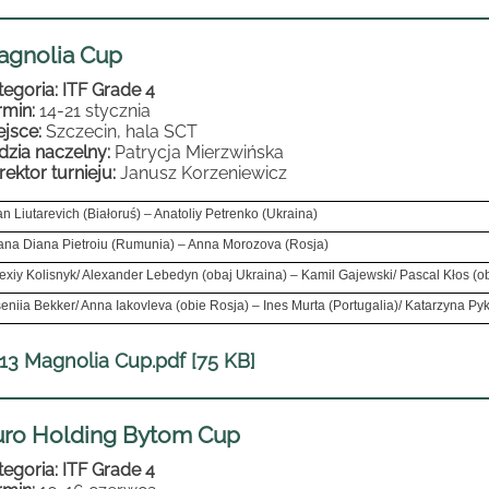
agnolia Cup
tegoria: ITF Grade 4
rmin:
14-21 stycznia
ejsce:
Szczecin, hala SCT
dzia naczelny:
Patrycja Mierzwińska
rektor turnieju:
Janusz Korzeniewicz
an Liutarevich (Białoruś) – Anatoliy Petrenko (Ukraina)
ana Diana Pietroiu (Rumunia) – Anna Morozova (Rosja)
exiy Kolisnyk/ Alexander Lebedyn (obaj Ukraina) – Kamil Gajewski/ Pascal Kłos (o
eniia Bekker/ Anna Iakovleva (obie Rosja) – Ines Murta (Portugalia)/ Katarzyna Py
13 Magnolia Cup.pdf [75 KB]
uro Holding Bytom Cup
tegoria: ITF Grade 4