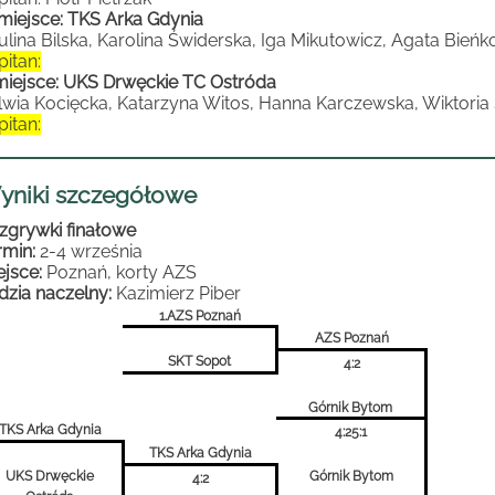
 miejsce: TKS Arka Gdynia
ulina Bilska, Karolina Świderska, Iga Mikutowicz, Agata Bień
pitan:
miejsce: UKS Drwęckie TC Ostróda
lwia Kocięcka, Katarzyna Witos, Hanna Karczewska, Wiktori
pitan:
yniki szczegółowe
zgrywki finałowe
rmin:
2-4 września
ejsce:
Poznań, korty AZS
dzia naczelny:
Kazimierz Piber
1.AZS Poznań
AZS Poznań
SKT Sopot
4:2
Górnik Bytom
TKS Arka Gdynia
4:25:1
TKS Arka Gdynia
UKS Drwęckie
Górnik Bytom
4:2