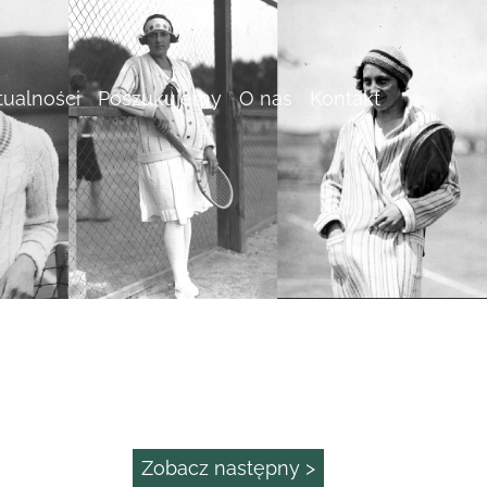
tualności
Poszukujemy
O nas
Kontakt
Zobacz następny >