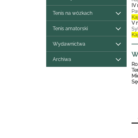
IV
Pa
Tenis na wózkach
Ka
V 
Tenis amatorski
Sy
Ka
Wydawnictwa
W
Archiwa
Ro
Te
Mi
Sę