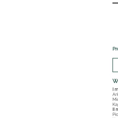
Pr
W
I 
Ar
Mi
Ka
II
Pi