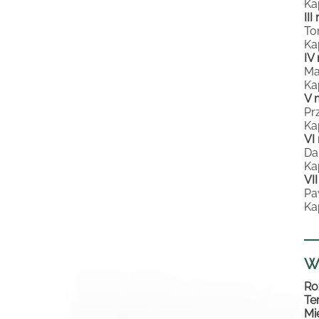
Ka
II
To
Ka
IV
Ma
Ka
V 
Pr
Ka
VI
Da
Ka
VI
Pa
Ka
W
Ro
Te
Mi