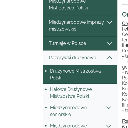
Międzynarodowe
Mistrzostwa Polski
Or
Międzynarodowe imprezy
Or
mistrzowskie
I 
Ce
te
Turnieje w Polsce
II
Ce
- 
Rozgrywki drużynowe
- 
ge
Drużynowe Mistrzostwa
- 
Polski
Ro
Ko
Ko
Halowe Drużynowe
Ko
Mistrzostwa Polski
Ko
III
Międzynarodowe
- 
seniorskie
Fo
Międzynarodowe
6 g