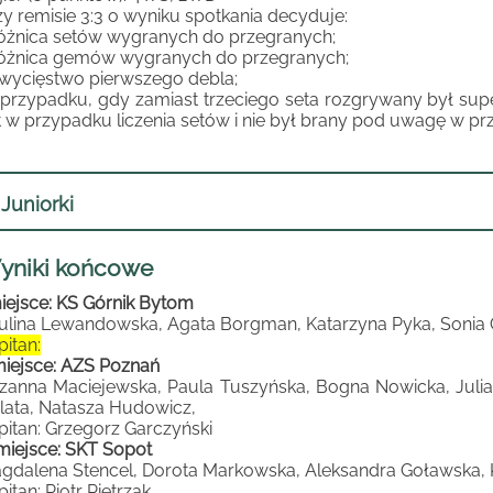
zy remisie 3:3 o wyniku spotkania decyduje:
różnica setów wygranych do przegranych;
różnica gemów wygranych do przegranych;
zwycięstwo pierwszego debla;
przypadku, gdy zamiast trzeciego seta rozgrywany był supe
t w przypadku liczenia setów i nie był brany pod uwagę w p
Juniorki
yniki końcowe
miejsce: KS Górnik Bytom
ulina Lewandowska, Agata Borgman, Katarzyna Pyka, Sonia
pitan:
 miejsce: AZS Poznań
zanna Maciejewska, Paula Tuszyńska, Bogna Nowicka, Julia
lata, Natasza Hudowicz,
pitan: Grzegorz Garczyński
I miejsce: SKT Sopot
gdalena Stencel, Dorota Markowska, Aleksandra Goławska, K
itan: Piotr Pietrzak