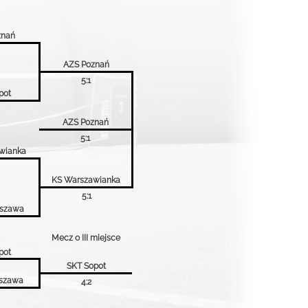
znań
AZS Poznań
5:1
pot
AZS Poznań
5:1
wianka
KS Warszawianka
5:1
rszawa
Mecz o III miejsce
pot
SKT Sopot
szawa
4:2