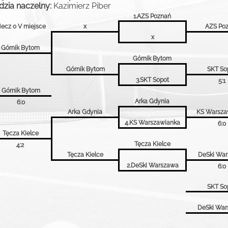
dzia naczelny:
Kazimierz Piber
1.AZS Poznań
ecz o V miejsce
x
AZS Po
x
Górnik Bytom
Górnik Bytom
Górnik Bytom
SKT So
3.SKT Sopot
5:1
Górnik Bytom
Arka Gdynia
6:0
Arka Gdynia
KS Warsza
4.KS Warszawianka
6:0
Tęcza Kielce
Tęcza Kielce
4:2
Tęcza Kielce
DeSki Wa
2.DeSki Warszawa
6:0
SKT So
DeSki War