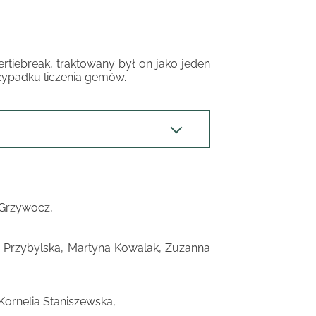
rtiebreak, traktowany był on jako jeden
rzypadku liczenia gemów.
 Grzywocz,
 Przybylska, Martyna Kowalak, Zuzanna
ornelia Staniszewska,