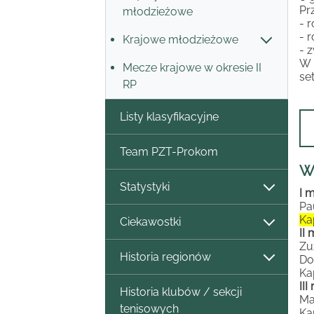
Pr
młodzieżowe
- 
- 
Krajowe młodzieżowe
- 
W 
Mecze krajowe w okresie II
se
RP
Listy klasyfikacyjne
Team PZT-Prokom
W
Statystyki
I 
Pa
Ka
Ciekawostki
II
Zu
Historia regionów
Do
Ka
II
Historia klubów / sekcji
Ma
tenisowych
Kap