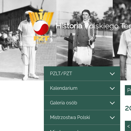
Historia
Polskiego Te
PZLT/PZT
Kalendarium
P
Galeria osób
2
Mistrzostwa Polski
<