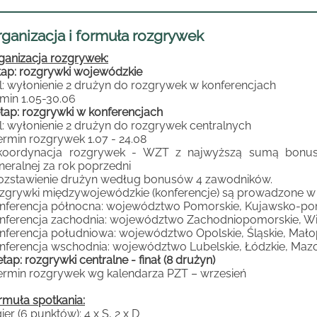
ganizacja i formuła rozgrywek
ganizacja rozgrywek:
etap: rozgrywki wojewódzkie
l: wyłonienie 2 drużyn do rozgrywek w konferencjach
rmin 1.05-30.06
 etap: rozgrywki w konferencjach
l: wyłonienie 2 drużyn do rozgrywek centralnych
termin rozgrywek 1.07 - 24.08
koordynacja rozgrywek - WZT z najwyższą sumą bonus
neralnej za rok poprzedni
rozstawienie drużyn według bonusów 4 zawodników.
zgrywki międzywojewódzkie (konferencje) są prowadzone w 
nferencja północna: województwo Pomorskie, Kujawsko-po
nferencja zachodnia: województwo Zachodniopomorskie, Wiel
nferencja południowa: województwo Opolskie, Śląskie, Małop
nferencja wschodnia: województwo Lubelskie, Łódzkie, Mazow
 etap: rozgrywki centralne - finał (8 drużyn)
termin rozgrywek wg kalendarza PZT – wrzesień
rmuła spotkania:
ier (6 punktów): 4 x S, 2 x D