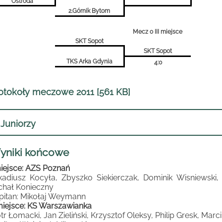
Ostróda
2.Górnik Bytom
Mecz o III miejsce
SKT Sopot
SKT Sopot
TKS Arka Gdynia
4:0
otokoły meczowe 2011 [561 KB]
Juniorzy
yniki końcowe
miejsce: AZS Poznań
kadiusz Kocyła, Zbyszko Siekierczak, Dominik Wisniewski, 
chał Konieczny
pitan: Mikołaj Weymann
 miejsce: KS Warszawianka
otr Łomacki, Jan Zieliński, Krzysztof Oleksy, Philip Gresk, Marc