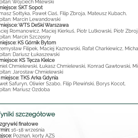
pitan: Wojciech Milewski
I miejsce: SKT Sopot
masz Sołtyka, Paweł Ciaś, Filip Zbroja, Mateusz Kubach,
pitan: Marcin Lewandowski
 miejsce: WTS DeSki Warszawa
ciej Romanowicz, Maciej Kierkuś, Piotr Lutkowski, Piotr Zbroja
pitan: Marcin Szczęsny
miejsce: KS Górnik Bytom
zemysław Filipek, Maciej Kaznowski, Rafał Charkiewicz, Mic
pitan: Dariusz Łukaszewski
 miejsce: KS Tęcza Kielce
niel Chmielewski, Łukasz Chmielewski, Konrad Gawłowski, Mi
pitan: Jarosław Chmielewski
I miejsce: TKS Arka Gdynia
weł Safuryn, Oliwier Szabo, Filip Plewiński, Borys Kocot,
pitan: Mariusz Ozdoba
yniki szczegółowe
zgrywki finałowe
rmin:
16-18 września
ejsce:
Poznań, korty AZS