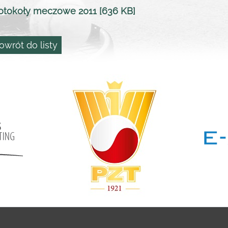
otokoły meczowe 2011 [636 KB]
owrót do listy