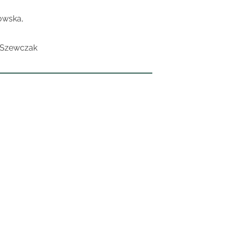
kowska,
a Szewczak