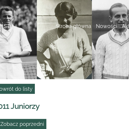
nisa
Strona główna
Nowości
Ak
owrót do listy
011 Juniorzy
 Zobacz poprzedni