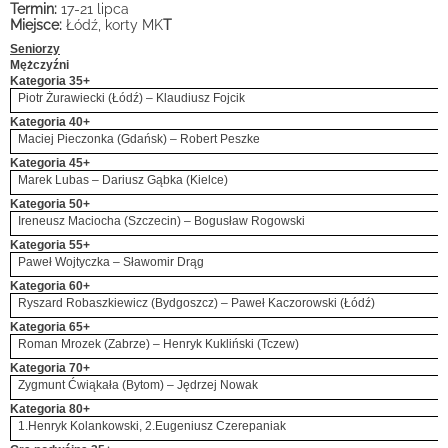
Termin:
17-21 lipca
Miejsce:
Łódź, korty MK
T
Seniorzy
Mężczyźni
Kategoria 35+
Piotr Żurawiecki (Łódź) – Klaudiusz Fojcik
Kategoria 40+
Maciej Pieczonka (Gdańsk) – Robert Peszke
Kategoria 45+
Marek Lubas – Dariusz Gąbka (Kielce)
Kategoria 50+
Ireneusz Maciocha (Szczecin) – Bogusław Rogowski
Kategoria 55+
Paweł Wojtyczka – Sławomir Drąg
Kategoria 60+
Ryszard Robaszkiewicz (Bydgoszcz) – Paweł Kaczorowski (Łódź)
Kategoria 65+
Roman Mrozek (Zabrze) – Henryk Kukliński (Tczew)
Kategoria 70+
Zygmunt Ćwiąkała (Bytom) – Jędrzej Nowak
Kategoria 80+
1.Henryk Kolankowski, 2.Eugeniusz Czerepaniak