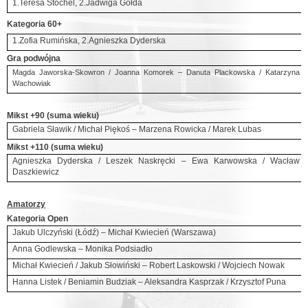
1.Teresa Stochel, 2.Jadwiga Gołda
Kategoria 60+
1.Zofia Rumińska, 2.Agnieszka Dyderska
Gra podwójna
Magda Jaworska-Skowron / Joanna Komorek – Danuta Plackowska / Katarzyna
Wachowiak
Mikst +90 (suma wieku)
Gabriela Sławik / Michał Piękoś – Marzena Rowicka / Marek Lubas
Mikst +110 (suma wieku)
Agnieszka Dyderska / Leszek Naskręcki – Ewa Karwowska / Wacław
Daszkiewicz
Amatorzy
Kategoria Open
Jakub Ulczyński (Łódź) – Michał Kwiecień (Warszawa)
Anna Godlewska – Monika Podsiadło
Michał Kwiecień / Jakub Słowiński – Robert Laskowski / Wojciech Nowak
Hanna Listek / Beniamin Budziak – Aleksandra Kasprzak / Krzysztof Puna