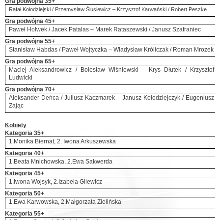
Gra podwójna 35+
Rafał Kołodziejski / Przemysław Ślusiewicz – Krzysztof Karwański / Robert Peszke
Gra podwójna 45+
Paweł Holwek / Jacek Patalas – Marek Rataszewski / Janusz Szafraniec
Gra podwójna 55+
Stanisław Habdas / Paweł Wojtyczka – Władysław Króliczak / Roman Mrozek
Gra podwójna 65+
Maciej Aleksandrowicz / Bolesław Wiśniewski – Krys Dłutek / Krzysztof
Ludwicki
Gra podwójna 70+
Aleksander Deńca / Juliusz Kaczmarek – Janusz Kołodziejczyk / Eugeniusz
Zając
Kobiety
Kategoria 35+
1.Monika Biernat, 2. Iwona Arkuszewska
Kategoria 40+
1.Beata Mnichowska, 2.Ewa Sakwerda
Kategoria 45+
1.Iwona Wojsyk, 2.Izabela Gilewicz
Kategoria 50+
1.Ewa Karwowska, 2.Małgorzata Zielińska
Kategoria 55+