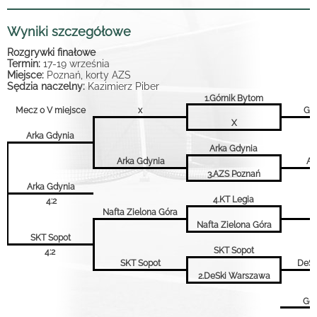
Wyniki szczegółowe
Rozgrywki finałowe
Termin:
17-19 września
Miejsce:
Poznań, korty AZS
Sędzia naczelny:
Kazimierz Piber
1.Górnik Bytom
Mecz o V miejsce
x
Gór
X
Arka Gdynia
Arka Gdynia
Arka Gdynia
AZ
3.AZS Poznań
Arka Gdynia
4.KT Legia
4:2
Nafta Zielona Góra
Nafta Zielona Góra
SKT Sopot
SKT Sopot
4:2
SKT Sopot
DeSk
2.DeSki Warszawa
Gór