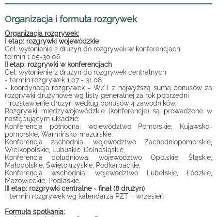
Organizacja i formuła rozgrywek
Organizacja rozgrywek:
I etap: rozgrywki wojewódzkie
Cel: wyłonienie 2 drużyn do rozgrywek w konferencjach
termin 1.05-30.06
II etap: rozgrywki w konferencjach
Cel: wyłonienie 2 drużyn do rozgrywek centralnych
- termin rozgrywek 1.07 - 31.08
- koordynacja rozgrywek - WZT z najwyższą sumą bonusów za
rozgrywki drużynowe wg listy generalnej za rok poprzedni
- rozstawienie drużyn według bonusów 4 zawodników.
Rozgrywki międzywojewódzkie (konferencje) są prowadzone w
następującym układzie:
Konferencja północna: województwo Pomorskie, Kujawsko-
pomorskie, Warmińsko-mazurskie,
Konferencja zachodnia: województwo Zachodniopomorskie,
Wielkopolskie, Lubuskie, Dolnośląskie,
Konferencja południowa: województwo Opolskie, Śląskie,
Małopolskie, Świętokrzyskie, Podkarpackie,
Konferencja wschodnia: województwo Lubelskie, Łódzkie,
Mazowieckie, Podlaskie.
III etap: rozgrywki centralne - finał (8 drużyn)
- termin rozgrywek wg kalendarza PZT – wrzesień
Formuła spotkania: