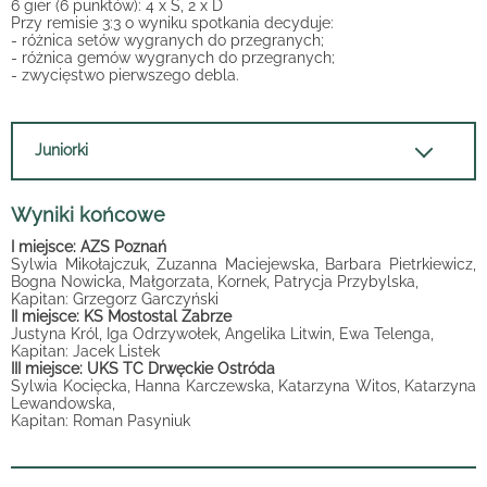
6 gier (6 punktów): 4 x S, 2 x D
Przy remisie 3:3 o wyniku spotkania decyduje:
- różnica setów wygranych do przegranych;
- różnica gemów wygranych do przegranych;
- zwycięstwo pierwszego debla.
Juniorki
Wyniki końcowe
I miejsce: AZS Poznań
Sylwia Mikołajczuk, Zuzanna Maciejewska, Barbara Pietrkiewicz,
Bogna Nowicka, Małgorzata, Kornek, Patrycja Przybylska,
Kapitan: Grzegorz Garczyński
II miejsce: KS Mostostal Zabrze
Justyna Król, Iga Odrzywołek, Angelika Litwin, Ewa Telenga,
Kapitan: Jacek Listek
III miejsce: UKS TC Drwęckie Ostróda
Sylwia Kocięcka, Hanna Karczewska, Katarzyna Witos, Katarzyna
Lewandowska,
Kapitan: Roman Pasyniuk