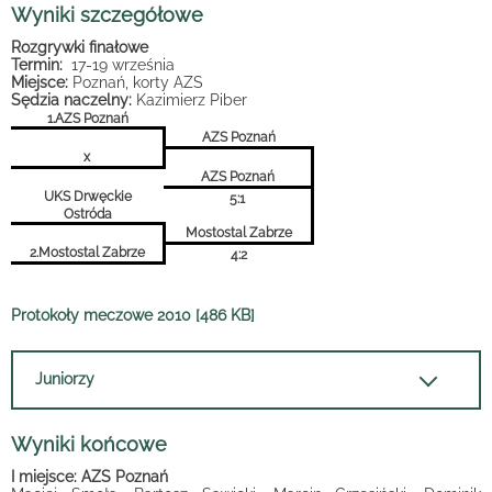
Wyniki szczegółowe
Rozgrywki finałowe
Termin:
17-19 września
Miejsce:
Poznań, korty AZS
Sędzia naczelny:
Kazimierz Piber
1.AZS Poznań
AZS Poznań
x
AZS Poznań
UKS Drwęckie
5:1
Ostróda
Mostostal Zabrze
2.Mostostal Zabrze
4:2
Protokoły meczowe 2010 [486 KB]
Juniorzy
Wyniki końcowe
I miejsce: AZS Poznań