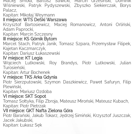
Maciej Smoła, Bartosz Sawicki, Marcin Grzesiński, Dominik
Wiśniewski, Patryk Pydyszewski, Zbyszko Siekierczak, Borys
Palacz,
Kapitan: Mikołaj Weymann
II miejsce: WTS DeSki Warszawa
Krzysztof Bartosiewicz, Maciej Romanowicz, Antoni Orliński,
Adam Paprocki,
Kapitan: Marcin Szczęsny
III miejsce: KS Górnik Bytom
Marcel Stach, Patryk Janik, Tomasz Szpara, Przemysław Filipek,
Kajetan Kaczmarczyk,
Kapitan: Dariusz Łukaszewski
IV miejsce: KT Legia
Wojciech Lutkowski, Roy Brandys, Piotr Lutkowski, Julian
Turosieński,
Kapitan: Artur Bochenek
V miejsce: TKS Arka Gdynia
Piotr Sierzputowski, Szymon Daszkiewicz, Paweł Safuryn, Filip
Plewiński,
Kapitan: Mariusz Ozdoba
VI miejsce: SKT Sopot
Tomasz Sołtyka, Filip Zbroja, Mateusz Miroński, Mateusz Kubach,
Kapitan: Piotr Pietrzak
VII miejsce: GKT Nafta Zielona Góra
Piotr Barański, Jakub Tokarz, Jędrzej Simiński, Krzysztof Juszczak,
Jacek Jakubski,
Kapitan: Łukasz Sęk