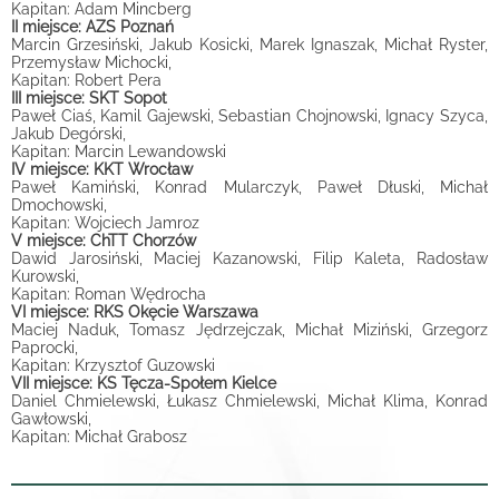
Kapitan: Adam Mincberg
II miejsce: AZS Poznań
Marcin Grzesiński, Jakub Kosicki, Marek Ignaszak, Michał Ryster,
Przemysław Michocki,
Kapitan: Robert Pera
III miejsce: SKT Sopot
Paweł Ciaś, Kamil Gajewski, Sebastian Chojnowski, Ignacy Szyca,
Jakub Degórski,
Kapitan: Marcin Lewandowski
IV miejsce: KKT Wrocław
Paweł Kamiński, Konrad Mularczyk, Paweł Dłuski, Michał
Dmochowski,
Kapitan: Wojciech Jamroz
V miejsce: ChTT Chorzów
Dawid Jarosiński, Maciej Kazanowski, Filip Kaleta, Radosław
Kurowski,
Kapitan: Roman Wędrocha
VI miejsce: RKS Okęcie Warszawa
Maciej Naduk, Tomasz Jędrzejczak, Michał Miziński, Grzegorz
Paprocki,
Kapitan: Krzysztof Guzowski
VII miejsce: KS Tęcza-Społem Kielce
Daniel Chmielewski, Łukasz Chmielewski, Michał Klima, Konrad
Gawłowski,
Kapitan: Michał Grabosz