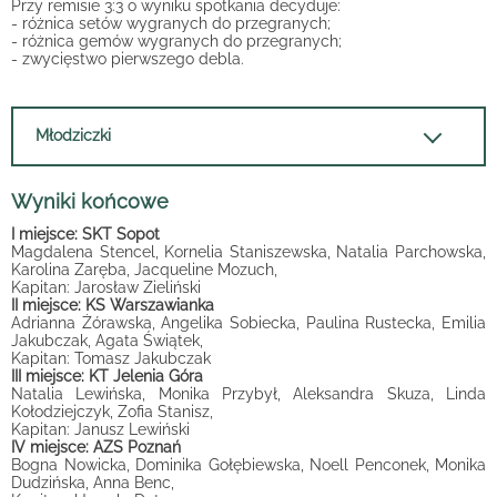
Przy remisie 3:3 o wyniku spotkania decyduje:
- różnica setów wygranych do przegranych;
- różnica gemów wygranych do przegranych;
- zwycięstwo pierwszego debla.
Młodziczki
Wyniki końcowe
I miejsce: SKT Sopot
Magdalena Stencel, Kornelia Staniszewska, Natalia Parchowska,
Karolina Zaręba, Jacqueline Mozuch,
Kapitan: Jarosław Zieliński
II miejsce: KS Warszawianka
Adrianna Żórawska, Angelika Sobiecka, Paulina Rustecka, Emilia
Jakubczak, Agata Świątek,
Kapitan: Tomasz Jakubczak
III miejsce: KT Jelenia Góra
Natalia Lewińska, Monika Przybył, Aleksandra Skuza, Linda
Kołodziejczyk, Zofia Stanisz,
Kapitan: Janusz Lewiński
IV miejsce: AZS Poznań
Bogna Nowicka, Dominika Gołębiewska, Noell Penconek, Monika
Dudzińska, Anna Benc,