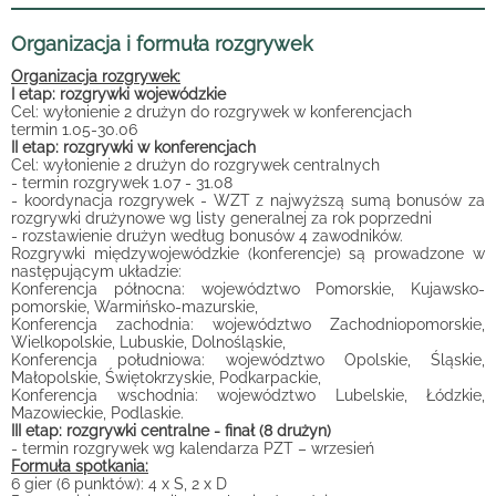
Organizacja i formuła rozgrywek
Organizacja rozgrywek:
I etap: rozgrywki wojewódzkie
Cel: wyłonienie 2 drużyn do rozgrywek w konferencjach
termin 1.05-30.06
II etap: rozgrywki w konferencjach
Cel: wyłonienie 2 drużyn do rozgrywek centralnych
- termin rozgrywek 1.07 - 31.08
- koordynacja rozgrywek - WZT z najwyższą sumą bonusów za
rozgrywki drużynowe wg listy generalnej za rok poprzedni
- rozstawienie drużyn według bonusów 4 zawodników.
Rozgrywki międzywojewódzkie (konferencje) są prowadzone w
następującym układzie:
Konferencja północna: województwo Pomorskie, Kujawsko-
pomorskie, Warmińsko-mazurskie,
Konferencja zachodnia: województwo Zachodniopomorskie,
Wielkopolskie, Lubuskie, Dolnośląskie,
Konferencja południowa: województwo Opolskie, Śląskie,
Małopolskie, Świętokrzyskie, Podkarpackie,
Konferencja wschodnia: województwo Lubelskie, Łódzkie,
Mazowieckie, Podlaskie.
III etap: rozgrywki centralne - finał (8 drużyn)
- termin rozgrywek wg kalendarza PZT – wrzesień
Formuła spotkania:
6 gier (6 punktów): 4 x S, 2 x D