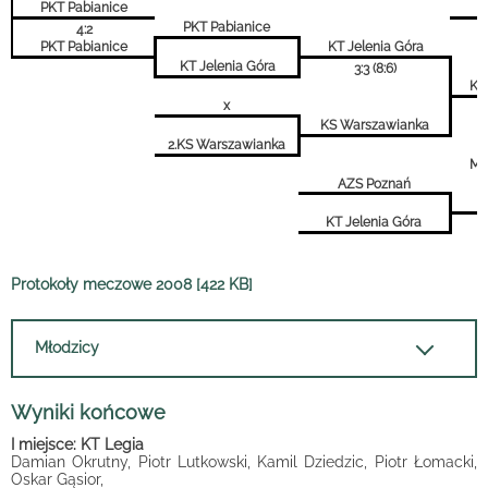
PKT Pabianice
PKT Pabianice
4:2
PKT Pabianice
KT Jelenia Góra
KT Jelenia Góra
3:3 (8:6)
KS
x
KS Warszawianka
2.KS Warszawianka
Mec
AZS Poznań
K
KT Jelenia Góra
Protokoły meczowe 2008 [422 KB]
Młodzicy
Wyniki końcowe
I miejsce: KT Legia
Damian Okrutny, Piotr Lutkowski, Kamil Dziedzic, Piotr Łomacki,
Oskar Gąsior,