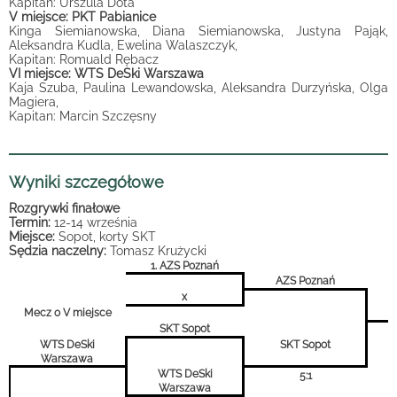
Kapitan: Urszula Dota
V miejsce: PKT Pabianice
Kinga Siemianowska, Diana Siemianowska, Justyna Pająk,
Aleksandra Kudla, Ewelina Walaszczyk,
Kapitan: Romuald Rębacz
VI miejsce: WTS DeSki Warszawa
Kaja Szuba, Paulina Lewandowska, Aleksandra Durzyńska, Olga
Magiera,
Kapitan: Marcin Szczęsny
Wyniki szczegółowe
Rozgrywki finałowe
Termin:
12-14 września
Miejsce:
Sopot, korty SKT
Sędzia naczelny:
Tomasz Krużycki
1. AZS Poznań
AZS Poznań
x
Mecz o V miejsce
SKT Sopot
WTS DeSki
SKT Sopot
Warszawa
WTS DeSki
5:1
Warszawa