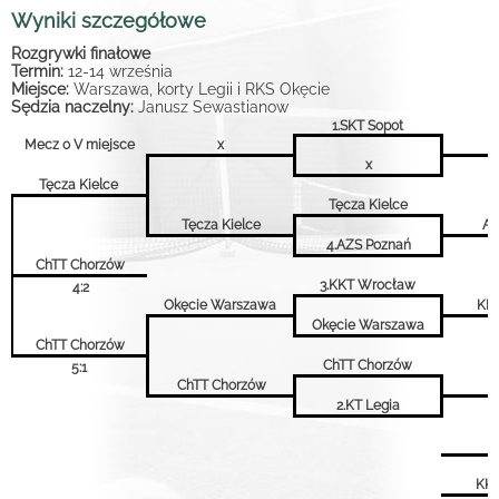
Wyniki szczegółowe
Rozgrywki finałowe
Termin:
12-14 września
Miejsce:
Warszawa, korty Legii i RKS Okęcie
Sędzia naczelny:
Janusz Sewastianow
1.SKT Sopot
Mecz o V miejsce
x
S
x
Tęcza Kielce
Tęcza Kielce
Tęcza Kielce
AZ
4.AZS Poznań
ChTT Chorzów
3.KKT Wrocław
4:2
Okęcie Warszawa
KK
Okęcie Warszawa
ChTT Chorzów
ChTT Chorzów
5:1
ChTT Chorzów
2.KT Legia
S
KKT