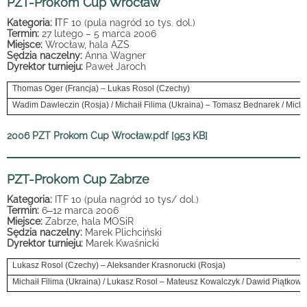
PZT-Prokom Cup Wrocław
Kategoria: I
TF 10 (pula nagród 10 tys. dol.)
Termin:
27 lutego – 5 marca 2006
Miejsce:
Wrocław, hala AZS
Sędzia naczelny:
Anna Wagner
Dyrektor turnieju:
Paweł Jaroch
Thomas Oger (Francja) – Lukas Rosol (Czechy)
Wadim Dawleczin (Rosja) / Michaił Filima (Ukraina) – Tomasz Bednarek / Micha
2006 PZT Prokom Cup Wrocław.pdf [953 KB]
PZT-Prokom Cup Zabrze
Kategoria:
ITF 10 (pula nagród 10 tys/ dol.)
Termin:
6
–
12 marca 2006
Miejsce:
Zabrze, hala MOSiR
Sędzia naczelny:
Marek Plichciński
Dyrektor turnieju:
Marek Kwaśnicki
Lukasz Rosol (Czechy) – Aleksander Krasnorucki (Rosja)
Michaił Filima (Ukraina) / Lukasz Rosol – Mateusz Kowalczyk / Dawid Piątkowsk