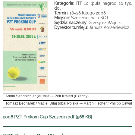
Kategoria:
ITF 10 (pula nagród 10 tys.
dol.)
Termin:
18
–
26 lutego 2006
Miejsce:
Szczecin, hala SCT
Sędzia naczelny:
Grzegorz Wójcik
Dyrektor turnieju:
Janusz Korzeniewicz
Armin Sandbichler (Austria) – Petr Kralert (Czechy)
Tomasz Bednarek / Maciej Diłaj (obaj Polska) – Martin Fischer / Philipp Oswald 
2006 PZT Prokom Cup Szczecin.pdf [968 KB]