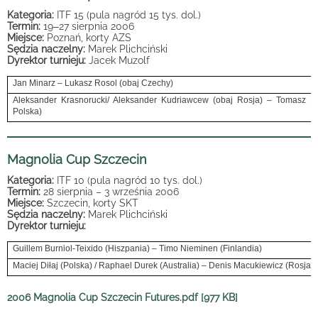
Kategoria:
ITF 15 (pula nagród 15 tys. dol.)
Termin:
19
–
27 sierpnia 2006
Miejsce:
Poznań, korty AZS
Sędzia naczelny:
Marek Plichciński
Dyrektor turnieju:
Jacek Muzolf
Jan Minarz – Lukasz Rosol (obaj Czechy)
Aleksander Krasnorucki/ Aleksander Kudriawcew (obaj Rosja) – Tomasz Be
Polska)
Magnolia Cup Szczecin
Kategoria:
ITF 10 (pula nagród 10 tys. dol.)
Termin:
28 sierpnia – 3 września 2006
Miejsce:
Szczecin, korty SKT
Sędzia naczelny:
Marek Plichciński
Dyrektor turnieju:
Guillem Burniol-Teixido (Hiszpania) – Timo Nieminen (Finlandia)
Maciej Diłaj (Polska) / Raphael Durek (Australia) – Denis Macukiewicz (Rosja) 
2006 Magnolia Cup Szczecin Futures.pdf [977 KB]