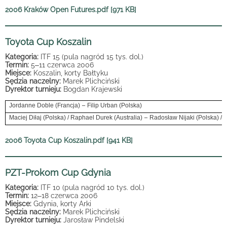
2006 Kraków Open Futures.pdf [971 KB]
Toyota Cup Koszalin
Kategoria:
ITF 15 (pula nagród 15 tys. dol.)
Termin:
5
–
11 czerwca 2006
Miejsce:
Koszalin, korty Bałtyku
Sędzia naczelny:
Marek Plichciński
Dyrektor turnieju:
Bogdan Krajewski
–
Jordanne Doble (Francja)
Filip Urban (Polska)
–
Maciej Diłaj (Polska) / Raphael Durek (Australia)
Radosław Nijaki (Polska) / F
2006 Toyota Cup Koszalin.pdf [941 KB]
PZT-Prokom Cup Gdynia
Kategoria:
ITF 10 (pula nagród 10 tys. dol.)
Termin:
12
–
18 czerwca 2006
Miejsce:
Gdynia, korty Arki
Sędzia naczelny:
Marek Plichciński
Dyrektor turnieju:
Jarosław Pindelski