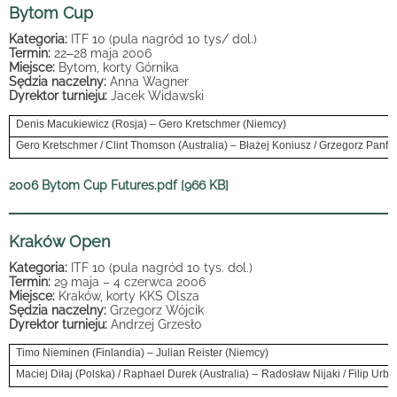
Bytom Cup
Kategoria:
ITF 10 (pula nagród 10 tys/ dol.)
Termin:
22
–
28 maja 2006
Miejsce:
Bytom, korty Górnika
Sędzia naczelny:
Anna Wagner
Dyrektor turnieju:
Jacek Widawski
Denis Macukiewicz (Rosja) – Gero Kretschmer (Niemcy)
Gero Kretschmer / Clint Thomson (Australia) – Błażej Koniusz / Grzegorz Panfil
2006 Bytom Cup Futures.pdf [966 KB]
Kraków Open
Kategoria:
ITF 10 (pula nagród 10 tys. dol.)
Termin:
29 maja – 4 czerwca 2006
Miejsce:
Kraków, korty KKS Olsza
Sędzia naczelny:
Grzegorz Wójcik
Dyrektor turnieju:
Andrzej Grzesło
Timo Nieminen (Finlandia) – Julian Reister (Niemcy)
–
Maciej Diłaj (Polska) / Raphael Durek (Australia)
Radosław Nijaki / Filip Urba