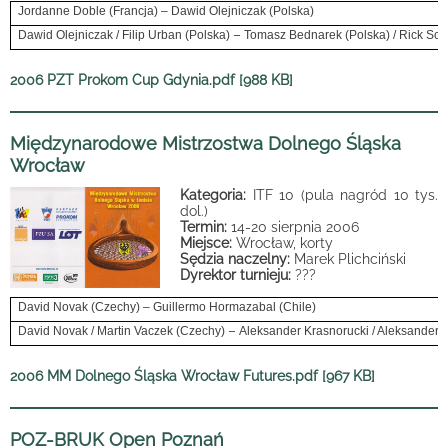
Jordanne Doble (Francja) – Dawid Olejniczak (Polska)
–
Dawid Olejniczak / Filip Urban (Polska)
Tomasz Bednarek (Polska) / Rick Sch
2006 PZT Prokom Cup Gdynia.pdf [988 KB]
Międzynarodowe Mistrzostwa Dolnego Śląska
Wrocław
Kategoria:
ITF 10 (pula nagród 10 tys.
dol.)
Termin:
14-20 sierpnia 2006
Miejsce:
Wrocław, korty
Sędzia naczelny:
Marek Plichciński
Dyrektor turnieju:
???
David Novak (Czechy) – Guillermo Hormazabal (Chile)
–
David Novak / Martin Vaczek (Czechy)
Aleksander Krasnorucki / Aleksander 
2006 MM Dolnego Śląska Wrocław Futures.pdf [967 KB]
POZ-BRUK Open Poznań