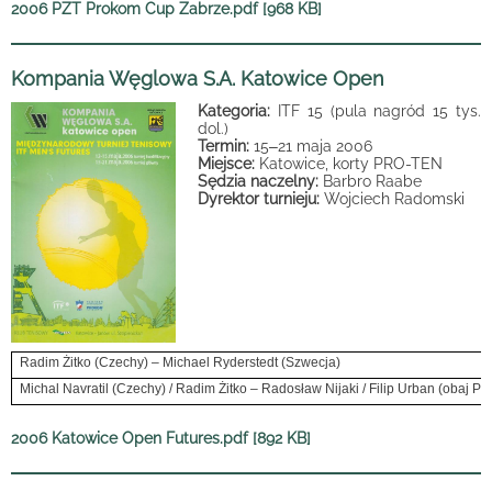
2006 PZT Prokom Cup Zabrze.pdf [968 KB]
Kompania Węglowa S.A. Katowice Open
Kategoria:
ITF 15 (pula nagród 15 tys.
dol.)
Termin:
15
–
21 maja 2006
Miejsce:
Katowice, korty PRO-TEN
Sędzia naczelny:
Barbro Raabe
Dyrektor turnieju:
Wojciech Radomski
Radim Żitko (Czechy) – Michael Ryderstedt (Szwecja)
Michal Navratil (Czechy) / Radim Żitko – Radosław Nijaki / Filip Urban (obaj Po
2006 Katowice Open Futures.pdf [892 KB]