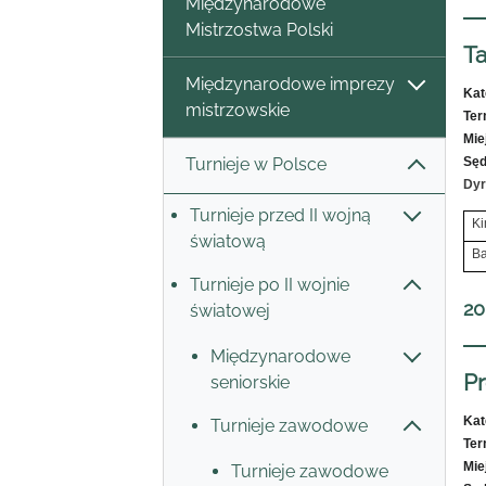
Międzynarodowe
Mistrzostwa Polski
T
Międzynarodowe imprezy
Kat
mistrzowskie
Ter
Mie
Turnieje w Polsce
Sęd
Dyr
Turnieje przed II wojną
Ki
światową
Ba
Turnieje po II wojnie
20
światowej
Międzynarodowe
P
seniorskie
Kat
Turnieje zawodowe
Ter
Mie
Turnieje zawodowe