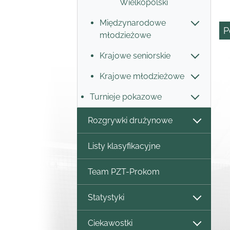
Wielkopolski
Międzynarodowe
P
młodzieżowe
Krajowe seniorskie
Krajowe młodzieżowe
Turnieje pokazowe
Rozgrywki drużynowe
Listy klasyfikacyjne
Team PZT-Prokom
Statystyki
Ciekawostki