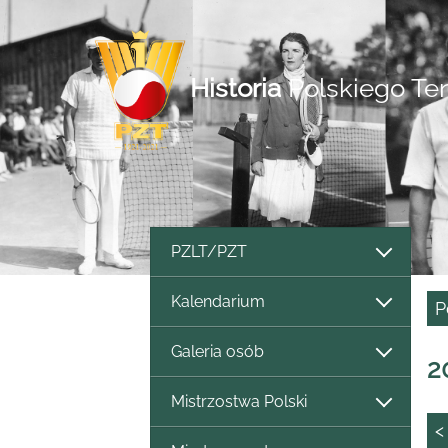
Historia
Polskiego Te
PZLT/PZT
Kalendarium
P
Galeria osób
2
Mistrzostwa Polski
<