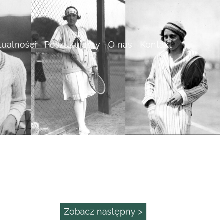
tualności
Poszukujemy
O nas
Kontakt
Zobacz następny >