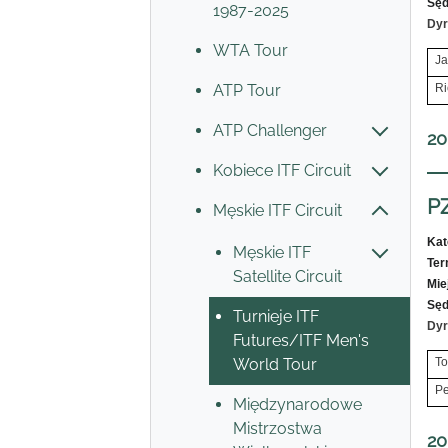
Sęd
1987-2025
Dyr
WTA Tour
Ja
ATP Tour
Ri
ATP Challenger
20
Kobiece ITF Circuit
P
Męskie ITF Circuit
Kat
Męskie ITF
Ter
Satellite Circuit
Mie
Sęd
Turnieje ITF
Dyr
Futures/ITF Men's
World Tour
To
Pe
Międzynarodowe
Mistrzostwa
20