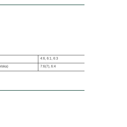
4:6, 6:1, 6:3
olska)
7:6(7), 6:4