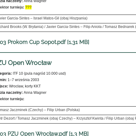
zia naczelny:
Anna Wagner
ektor turnieju:
???
vier Garcia-Sintes – Israel Matos-Gil (obaj Hiszpania)
chard Brooks (W. Brytania) / Javier Garcia-Sintes – Filip Anioła / Tomasz Bednarek 
03 Prokom Cup Sopot.pdf [1,31 MB]
ZU Open Wrocław
egoria:
ITF 10 (pula nagród 10.000 usd)
min:
1
–
7 września 2003
jsce:
Wrocław, korty KKT
zia naczelny:
Anna Wagner
ektor turnieju:
masz Jaczminek (Czechy) – Filip Urban (Polska)
tr Dezort / Tomasz Jaczminek (obaj Czechy) – Krzysztof Kwinta / Filip Urban (obaj 
03 PZU Open Wrocław.pdf [1,3 MB]