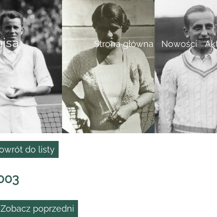
nisa
Strona główna
Nowości
Ak
owrót do listy
003
 Zobacz poprzedni