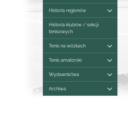
Historia regionów
Historia klubów / sekcji
tenisowych
Tenis na wózkach
Tenis amatorski
Wydawnictwa
Archiwa