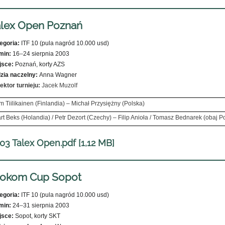
alex Open Poznań
egoria:
ITF 10 (pula nagród 10.000 usd)
min:
16
–
24 sierpnia 2003
jsce:
Poznań, korty AZS
zia naczelny:
Anna Wagner
ektor turnieju:
Jacek Muzolf
m Tiilikainen (Finlandia) – Michał Przysiężny (Polska)
rt Beks (Holandia) / Petr Dezort (Czechy) – Filip Anioła / Tomasz Bednarek (obaj P
03 Talex Open.pdf [1,12 MB]
rokom Cup Sopot
egoria:
ITF 10 (pula nagród 10.000 usd)
min:
24
–
31 sierpnia 2003
jsce:
Sopot, korty SKT