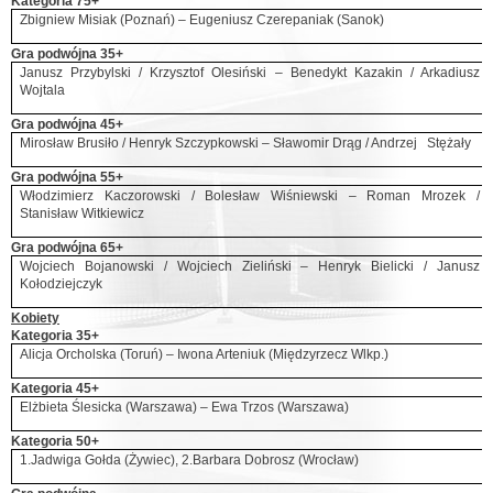
Kategoria 75+
Zbigniew Misiak (Poznań) – Eugeniusz Czerepaniak (Sanok)
Gra podwójna 35+
Janusz Przybylski / Krzysztof Olesiński – Benedykt Kazakin /
Arkadiusz
Wojtala
Gra podwójna 45+
Mirosław Brusiło /
Henryk Szczypkowski
– Sławomir Drąg
/ Andrzej Stężały
Gra podwójna 55+
Włodzimierz Kaczorowsk
i / Bolesław Wiśniewski – Roman Mrozek /
Stanisław Witkiewicz
Gra podwójna 65+
Wojciech Bojanowski / Wojciech Zieliński – Henryk Bielicki / Janusz
Kołodziejczyk
Kobiety
Kategoria 35+
Alicja Orcholska (Toruń) – Iwona Arteniuk (Międzyrzecz Wlkp.)
Kategoria 45+
Elżbieta Ślesicka (Warszawa) – Ewa Trzos (Warszawa)
Kategoria 50+
1.Jadwiga Gołda (Żywiec), 2.Barbara Dobrosz (Wrocław)