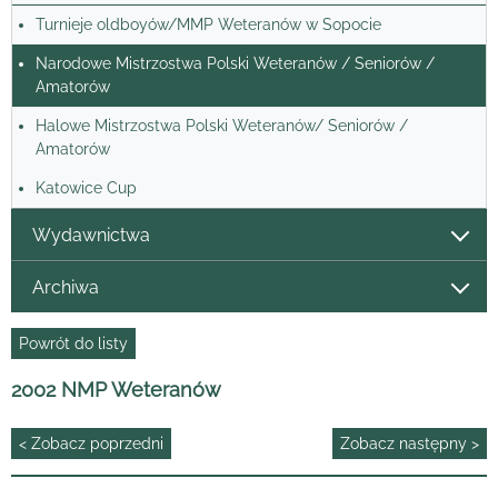
Turnieje oldboyów/MMP Weteranów w Sopocie
Narodowe Mistrzostwa Polski Weteranów / Seniorów /
Amatorów
Halowe Mistrzostwa Polski Weteranów/ Seniorów /
Amatorów
Katowice Cup
Wydawnictwa
Archiwa
Powrót do listy
2002 NMP Weteranów
< Zobacz poprzedni
Zobacz następny >