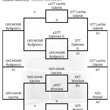
1.GTT Lechia
Gdańsk
x
GTT Lechia
Gdańsk
X
UKS MOSiR
GTT Lechia
Bydgoszcz
Gdańsk
4.DTT
5:1
Dąbrowa G.
UKS MOSiR
DTT
Bydgoszcz
Dąbrowa
G.
UKS MOSiR
5:1
Bydgoszcz
UKS MOSiR
GTT Lechia
Bydgoszcz
Gdańsk
GKS Górnik
5:1
4:0
Łęczna
GKS Górnik
KKT
Łęczna
Wrocław
3.KKT
6:0
Wrocław
GKS Górnik
AZS
Łęczna
Poznań
X
4:2
x
AZS
Poznań