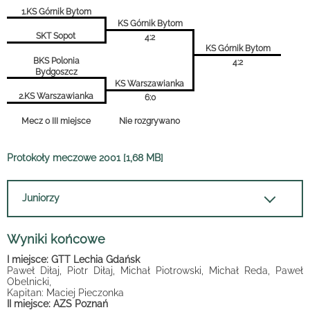
1.KS Górnik Bytom
KS Górnik Bytom
SKT Sopot
4:2
KS Górnik Bytom
BKS Polonia
4:2
Bydgoszcz
KS Warszawianka
2.KS Warszawianka
6:0
Mecz o III miejsce
Nie rozgrywano
Protokoły meczowe 2001 [1,68 MB]
Juniorzy
Wyniki końcowe
I miejsce: GTT Lechia Gdańsk
Paweł Diłaj, Piotr Diłaj, Michał Piotrowski, Michał Reda, Paweł
Obelnicki,
Kapitan: Maciej Pieczonka
II miejsce: AZS Poznań