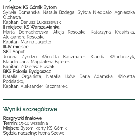
I miejsce: KS Górnik Bytom
Sylwia Domańska, Natalia Bzdęga, Sylwia Niedbało, Agnieszka
Olchawa
Kapitan: Dariusz Łukaszewski
II miejsce: KS Warszawianka
Marta Domachowska, Alicja Rosolska, Katarzyna Krasińska,
Aleksandra Rosolska,
Kapitan: Marina Jagiełło
III-IV miejsce:
SKT Sopot
Joanna Żyndżo, Wioletta Kaczmarek, Klaudia Włodarczyk,
Klaudia Jans, Magdalena Fąferek,
Kapitan: Zdzisław Pluwak
BKS Polonia Bydgoszcz
Natalia Organista, Natalia Ilków, Daria Adamska, Wioletta
Podsiadło,
Kapitan: Aleksander Kaczmarek.
Wyniki szczegółowe
Rozgrywki finałowe
Termin:
15-16 września
Miejsce:
Bytom, korty KS Górnik
Sędzia naczelny:
Iwona Szewc