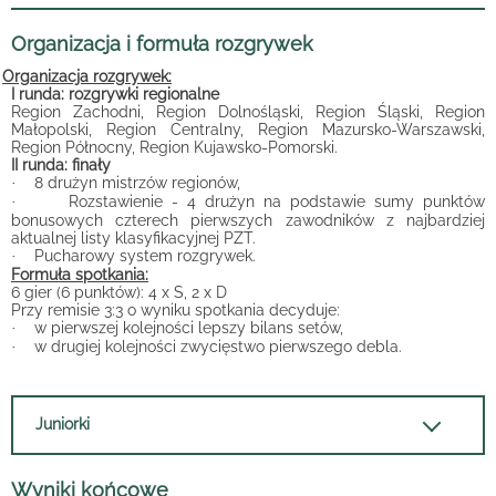
Organizacja i formuła rozgrywek
Organizacja rozgrywek:
I runda: rozgrywki regionalne
Region Zachodni, Region Dolnośląski, Region Śląski, Region
Małopolski, Region Centralny, Region Mazursko-Warszawski,
Region Północny, Region Kujawsko-Pomorski.
II runda: finały
8 drużyn mistrzów regionów,
·
Rozstawienie - 4 drużyn na podstawie sumy punktów
·
bonusowych czterech pierwszych zawodników z najbardziej
aktualnej listy klasyfikacyjnej PZT.
Pucharowy system rozgrywek.
·
Formuła spotkania:
6 gier (6 punktów): 4 x S, 2 x D
Przy remisie 3:3 o wyniku spotkania decyduje:
w pierwszej kolejności lepszy bilans setów,
·
w drugiej kolejności zwycięstwo pierwszego debla.
·
Juniorki
Wyniki końcowe