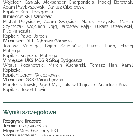
Wojciech Gawlak, Aleksander Charpantidis, Maciej Borowiak,
Adam Przybyszewski, Dariusz Ciborowski,
Kapitan: Karol Przygodzki
III miejsce: KKT Wrocław
Michał Przysiężny, Adam Święcicki, Marek Pokrywka, Marcin
Szymczak, Wojciech Drąg, Jarosław Pająk, Łukasz Drzewiecki,
Filip Kańczuła,
Kapitan: Paweł Jaroch
IV miejsce: DTT Dąbrowa Górnicza
Tomasz Malmiga, Bojan Szumański, Łukasz Pudo, Maciej
Malmiga,
Kapitan: Krzysztof Malmiga
V miejsce: UKS MOSiR SP44 Bydgoszcz
Witalis Kożanowski, Marcin Kucharski, Tomasz Han, Kamil
Kapiszka,
Kapitan: Jeremi Wiączkowski
VI miejsce: GKS Górnik Łęczna
Marek Oratowski, Paweł Myć, Łukasz Chojnacki, Arkadiusz Koza,
Kapitan: Robert Litwin
Wyniki szczegółowe
Rozgrywki finałowe
Termin:
14-17 września
Miejsce:
Wrocław, korty KKT
Sędzia naczelny:
Tadeusz Borkowski