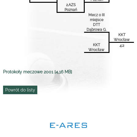
2.AZS
Poznań
Mecz o III
miejsce
DTT
Dąbrowa G.
KKT
Wrocław
KKT
4:2
Wrocław
Protokoły meczowe 2001 [4,16 MB]
Powrót do listy