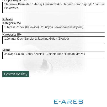
Gra podwójna 55+
Stanisław Kuśmider /
Maciej Chrzanowski
- Janusz Kołodziejczyk / Janusz
Binkiewicz
Kobiety
Kategoria 35+
1.Teresa Zobek (Katowice) , 2.Lucyna Lewandowska (Bytom)
Kategoria 45+
1.Jolanta Kloc (Sanok), 2.Jadwiga Gołda (Żywiec)
Mikst
Jadwiga Gołda / Jerzy Szustak – Jolanta Kloc / Roman Mrozek
Powrót do listy