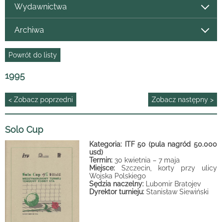
Wydawnictwa
Archiwa
Powrót do listy
1995
< Zobacz poprzedni
Zobacz następny >
Solo Cup
Kategoria: ITF 50 (pula nagród 50.000
usd)
Termin:
30 kwietnia – 7 maja
Miejsce:
Szczecin, korty przy ulicy
Wojska Polskiego
Sędzia naczelny:
Lubomir Bratojev
Dyrektor turnieju:
Stanisław Siewiński