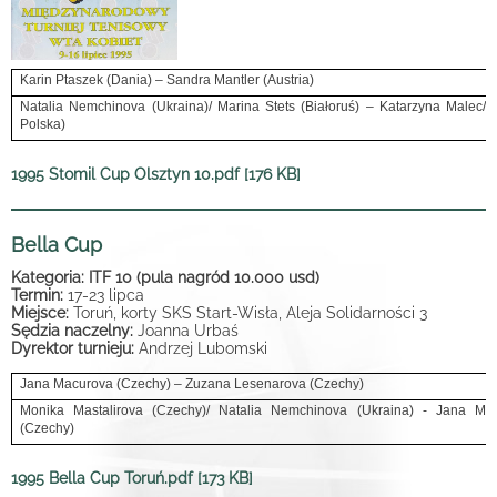
Karin Ptaszek (Dania) – Sandra Mantler (Austria)
Natalia Nemchinova (Ukraina)/ Marina Stets (Białoruś) – Katarzyna Malec/ 
Polska)
1995 Stomil Cup Olsztyn 10.pdf [176 KB]
Bella Cup
Kategoria: ITF 10 (pula nagród 10.000 usd)
Termin:
17-23 lipca
Miejsce:
Toruń, korty SKS Start-Wisła, Aleja Solidarności 3
Sędzia naczelny:
Joanna Urbaś
Dyrektor turnieju:
Andrzej Lubomski
Jana Macurova (Czechy) – Zuzana Lesenarova (Czechy)
Monika Mastalirova (Czechy)/ Natalia Nemchinova (Ukraina) - Jana Mac
(Czechy)
1995 Bella Cup Toruń.pdf [173 KB]