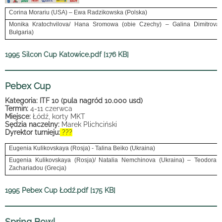
Corina Morariu (USA) – Ewa Radzikowska (Polska)
Monika Kratochvilova/ Hana Sromowa (obie Czechy) – Galina Dimitrova/
Bułgaria)
1995 Silcon Cup Katowice.pdf [176 KB]
Pebex Cup
Kategoria: ITF 10 (pula nagród 10.000 usd)
Termin:
4-11 czerwca
Miejsce:
Łódź, korty MKT
Sędzia naczelny:
Marek Plichciński
Dyrektor turnieju:
???
Eugenia Kulikovskaya (Rosja) - Talina Beiko (Ukraina)
Eugenia Kulikovskaya (Rosja)/ Natalia Nemchinova (Ukraina) – Teodora N
Zachariadou (Grecja)
1995 Pebex Cup Łodź.pdf [175 KB]
Spring Bowl