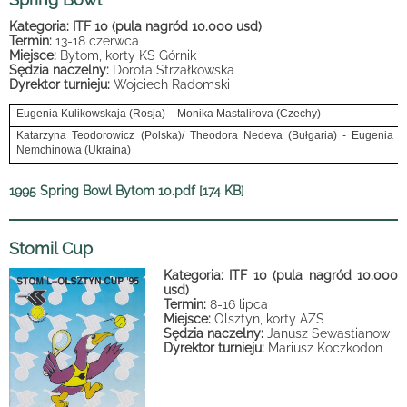
Kategoria: ITF 10 (pula nagród 10.000 usd)
Termin:
13-18 czerwca
Miejsce:
Bytom, korty KS Górnik
Sędzia naczelny:
Dorota Strzałkowska
Dyrektor turnieju:
Wojciech Radomski
Eugenia Kulikowskaja (Rosja) – Monika Mastalirova (Czechy)
Katarzyna Teodorowicz (Polska)/ Theodora Nedeva (Bułgaria) - Eugenia Ku
Nemchinowa (Ukraina)
1995 Spring Bowl Bytom 10.pdf [174 KB]
Stomil Cup
Kategoria: ITF 10 (pula nagród 10.000
usd)
Termin:
8-16 lipca
Miejsce:
Olsztyn, korty AZS
Sędzia naczelny:
Janusz Sewastianow
Dyrektor turnieju:
Mariusz Koczkodon