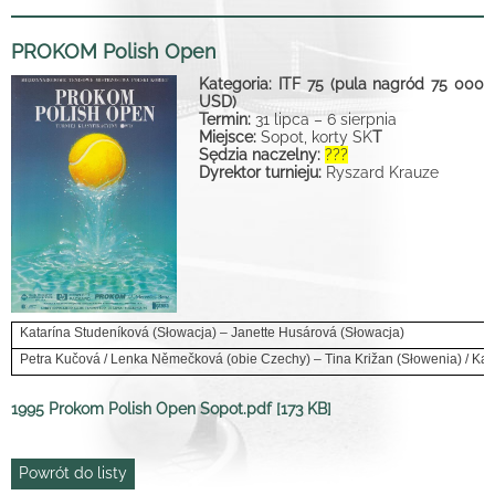
PROKOM Polish Open
Kategoria: ITF 75 (pula nagród 75 000
USD)
Termin:
31 lipca – 6 sierpnia
Miejsce:
Sopot, korty SK
T
Sędzia naczelny:
???
Dyrektor turnieju:
Ryszard Krauze
Katarína Studeníková (Słowacja) – Janette Husárová (Słowacja)
Petra Kučová / Lenka Němečková (obie Czechy) – Tina Križan (Słowenia) / Kat
1995 Prokom Polish Open Sopot.pdf [173 KB]
Powrót do listy