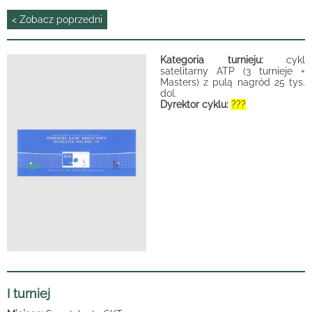
< Zobacz poprzedni
Kategoria turnieju:
cykl
satelitarny ATP (3 turnieje +
Masters) z pulą nagród 25 tys.
dol.
Dyrektor cyklu:
???
I turniej