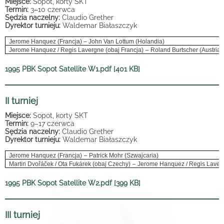
Miejsce:
Sopot, korty SKT
Termin:
3
–
10 czerwca
Sędzia naczelny:
Claudio Grether
Dyrektor turnieju:
Waldemar Białaszczyk
Jerome Hanquez (Francja) – John Van Lottum (Holandia)
–
Jerome Hanquez / Regis Lavergne (obaj Francja)
Roland Burtscher (Austria) 
1995 PBK Sopot Satellite W1.pdf [401 KB]
II turniej
Miejsce:
Sopot, korty SKT
Termin:
9–17 czerwca
Sędzia naczelny:
Claudio Grether
Dyrektor turnieju:
Waldemar Białaszczyk
–
Jerome Hanquez (Francja)
Patrick Mohr (Szwajcaria)
–
Martin Dvořáček / Ota Fukárek (obaj Czechy)
Jerome Hanquez / Regis Laverg
1995 PBK Sopot Satellite W2.pdf [399 KB]
III turniej