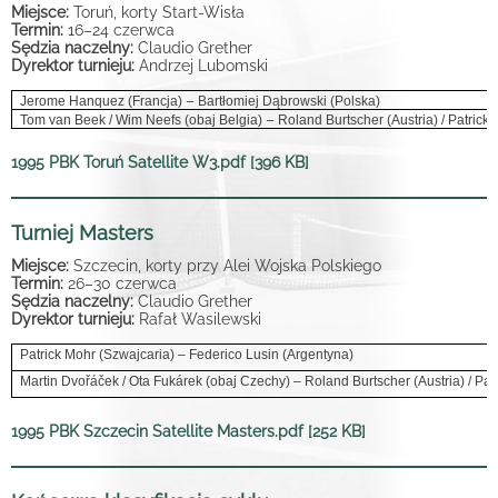
Miejsce:
Toruń, korty Start-Wisła
Termin:
16
–
24 czerwca
Sędzia naczelny:
Claudio Grether
Dyrektor turnieju:
Andrzej Lubomski
–
Jerome Hanquez (Francja)
Bartłomiej Dąbrowski (Polska)
–
Tom van Beek / Wim Neefs (obaj Belgia)
Roland Burtscher (Austria) / Patrick
1995 PBK Toruń Satellite W3.pdf [396 KB]
Turniej Masters
Miejsce:
Szczecin, korty przy Alei Wojska Polskiego
Termin:
26–30 czerwca
Sędzia naczelny:
Claudio Grether
Dyrektor turnieju:
Rafał Wasilewski
Patrick Mohr (Szwajcaria) – Federico Lusin (Argentyna)
Martin Dvořáček / Ota Fukárek (obaj Czechy) – Roland Burtscher (Austria) / Pat
1995 PBK Szczecin Satellite Masters.pdf [252 KB]