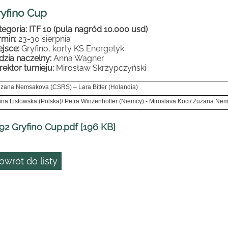
yfino Cup
tegoria: ITF 10 (pula nagród 10.000 usd)
rmin:
23-30 sierpnia
ejsce:
Gryfino, korty KS Energetyk
dzia naczelny:
Anna Wagner
rektor turnieju:
Mirosław Skrzypczyński
zana Nemsakova (CSRS) – Lara Bitter (Holandia)
na Listowska (Polska)/ Petra Winzenholler (Niemcy) - Miroslava Koci/ Zuzana N
92 Gryfino Cup.pdf [196 KB]
owrót do listy