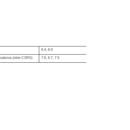
6:4, 6:0
emsakova (obie CSRS)
7:6, 6:7, 7:5