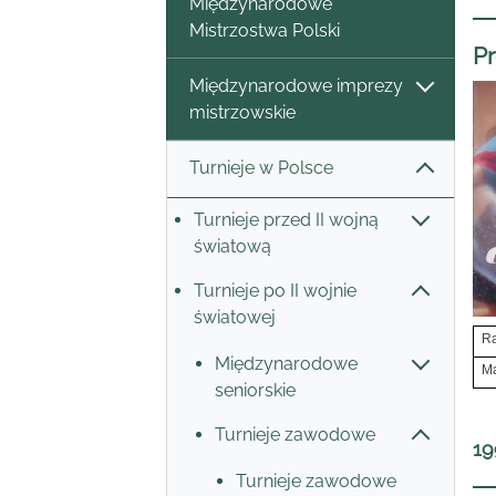
Międzynarodowe
Mistrzostwa Polski
P
Międzynarodowe imprezy
mistrzowskie
Turnieje w Polsce
Turnieje przed II wojną
światową
Turnieje po II wojnie
światowej
Ra
Międzynarodowe
Ma
seniorskie
Turnieje zawodowe
19
Turnieje zawodowe