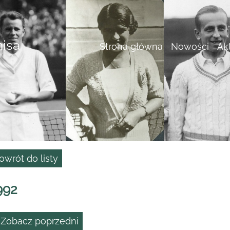
nisa
Strona główna
Nowości
Ak
owrót do listy
992
 Zobacz poprzedni