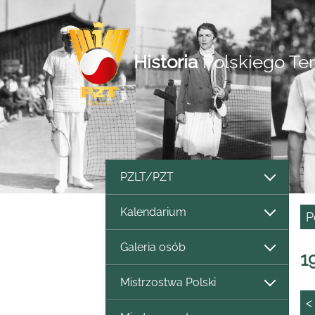
Historia
Polskiego Te
PZLT/PZT
Kalendarium
P
Galeria osób
1
Mistrzostwa Polski
<