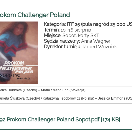
rokom Challenger Poland
Kategoria: ITF 25 (pula nagród 25 000 U
Termin:
10–16 sierpnia
Miejsce:
Sopot, korty SKT
Sędzia naczelny:
Anna Wagner
Dyrektor turnieju:
Robert Woźniak
dka Bobková (Czechy) – Maria Strandlund (Szwecja)
rkéta Štusková (Czechy) / Katarzyna Teodorowicz (Polska) – Jessica Emmons (US
92 Prokom Challenger Poland Sopot.pdf [174 KB]