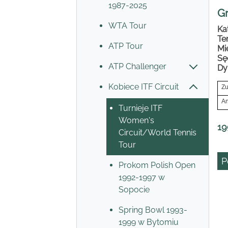
1987-2025
Gr
WTA Tour
Ka
Te
ATP Tour
Mi
Sę
ATP Challenger
Dy
Kobiece ITF Circuit
Zu
An
Turnieje ITF
Women's
19
Circuit/World Tennis
Tour
P
Prokom Polish Open
1992-1997 w
Sopocie
Spring Bowl 1993-
1999 w Bytomiu