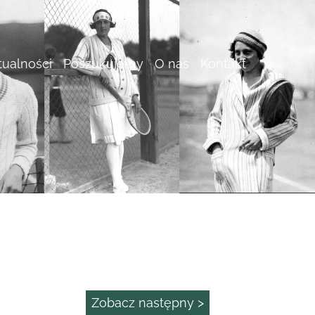
tualności
Poszukujemy
O nas
Kontakt
Zobacz następny >