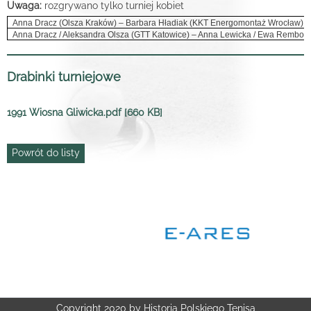
Uwaga:
rozgrywano tylko turniej kobiet
Anna Dracz (Olsza Kraków) – Barbara Hładiak (KKT Energomontaż Wrocław)
Anna Dracz / Aleksandra Olsza (GTT Katowice) – Anna Lewicka / Ewa Rembowi
Drabinki turniejowe
1991 Wiosna Gliwicka.pdf [660 KB]
Powrót do listy
Copyright 2020 by Historia Polskiego Tenisa