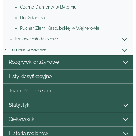
Czarne Diamenty w Bytomiu
Dni Gdańska
Puchar Ziemi Kaszubskiej w Wejherowie
Krajowe młodzieżowe
Turnieje pokazowe
Rozgrywki drużynowe
Listy klasyfikacyjne
Team PZT-Prokom
Statystyki
Ciekawostki
Historia regionów