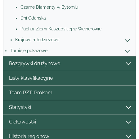
Czarne Diamenty w Bytomiu
Dni Gdańska
Puchar Ziemi Kaszubskiej w Wejherowie
Krajowe młodzieżowe
Turnieje pokazowe
Rozgrywki drużynowe
Listy klasyfikacyjne
Team PZT-Prokom
Statystyki
Ciekawostki
Historia regionów