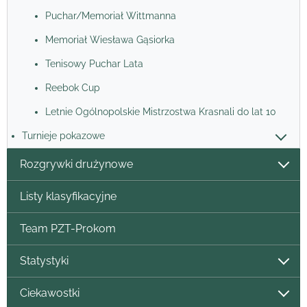
Puchar/Memoriał Wittmanna
Memoriał Wiesława Gąsiorka
Tenisowy Puchar Lata
Reebok Cup
Letnie Ogólnopolskie Mistrzostwa Krasnali do lat 10
Turnieje pokazowe
Rozgrywki drużynowe
Listy klasyfikacyjne
Team PZT-Prokom
Statystyki
Ciekawostki