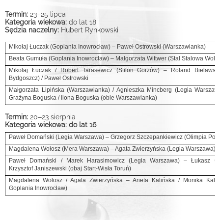
Termin:
23
–
25 lipca
Kategoria wiekowa:
do lat 18
Sędzia naczelny:
Hubert Rynkowski
Mikołaj Łuczak (Goplania Inowrocław) – Paweł Ostrowski (Warszawianka)
Beata Gumuła (Goplania Inowrocław) – Małgorzata Wittwer (Stal Stalowa Wola
Mikołaj Łuczak / Robert Tarasewicz (Stilon Gorzów) – Roland Bielawski
Bydgoszcz) / Paweł Ostrowski
Małgorzata Lipińska (Warszawianka) / Agnieszka Mincberg (Legia Warszawa
Grażyna Boguska / Ilona Boguska (obie Warszawianka)
Termin:
20
–
23 sierpnia
Kategoria wiekowa: do lat 16
Paweł Domański (Legia Warszawa) – Grzegorz Szczepankiewicz (Olimpia Poz
Magdalena Wołosz (Mera Warszawa) – Agata Zwierzyńska (Legia Warszawa)
Paweł Domański / Marek Harasimowicz (Legia Warszawa) – Łukasz Gó
Krzysztof Janiszewski (obaj Start-Wisła Toruń)
Magdalena Wołosz / Agata Zwierzyńska – Aneta Kalińska / Monika Kaliń
Goplania Inowrocław)