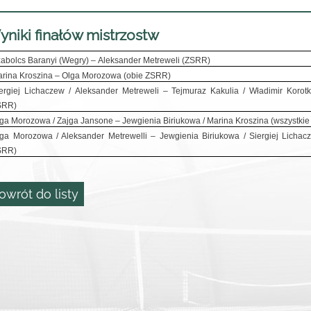
niki finałów mistrzostw
abolcs Baranyi (Wegry)
–
Aleksander Metreweli (ZSRR)
rina Kroszina
–
Olga Morozowa (obie ZSRR)
ergiej Lichaczew /
Aleksander Metreweli
–
Tejmuraz Kakulia /
Władimir Korot
SRR)
ga Morozowa / Zajga Jansone
–
Jewgienia Biriukowa /
Marina Kroszina (wszystki
ga Morozowa / Aleksander Metrewelli
–
Jewgienia Biriukowa / Siergiej Lichac
SRR)
owrót do listy