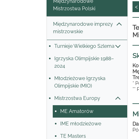
Międzynarodowe
<
Mistrzostwa Polski
Międzynarodowe imprezy
Te
mistrzowskie
Mi
Turnieje Wielkiego Szlema
Sk
Igrzyska Olimpijskie 1988–
Ko
2024
Mę
Tr
Młodzieżowe Igrzyska
* 
Olimpijskie (MIO)
**
Mistrzostwa Europy
ME Amatorów
M
IME młodzieżowe
Da
Pó
TE Masters