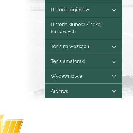
Historia regionów
Historia klubów / sekcji
tenisowych
Tenis na wózkach
Tenis amatorski
Wydawnictwa
Archiwa