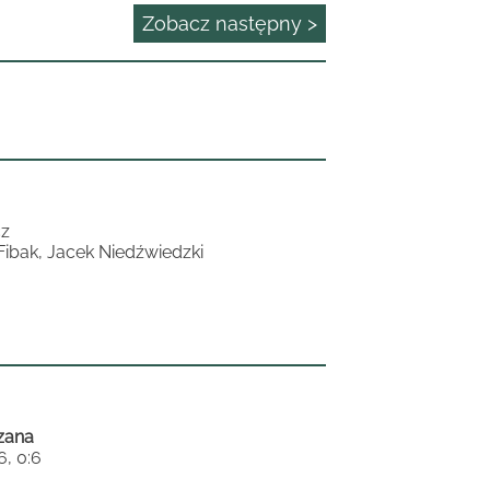
Zobacz następny >
cz
ibak, Jacek Niedźwiedzki
zana
6, 0:6