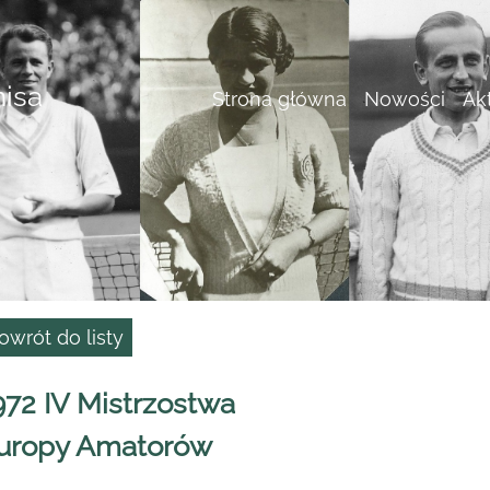
nisa
Strona główna
Nowości
Ak
owrót do listy
972 IV Mistrzostwa
uropy Amatorów