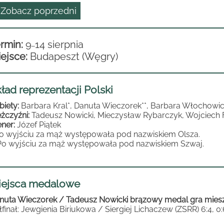
 Zobacz poprzedni
rmin:
9
14 sierpnia
–
ejsce:
Budapeszt (Węgry)
ład reprezentacji Polski
biety:
Barbara Kral*, Danuta Wieczorek**, Barbara Włochowi
żczyźni:
Tadeusz Nowicki, Mieczysław Rybarczyk, Wojciech F
ener:
Józef Piątek
Po wyjściu za mąż występowała pod nazwiskiem Olsza.
 Po wyjściu za mąż występowała pod nazwiskiem Szwaj.
iejsca medalowe
nuta Wieczorek / Tadeusz Nowicki brązowy medal gra mies
łfinał: Jewgienia Biriukowa / Siergiej Lichaczew (ZSRR) 6:4, 0: