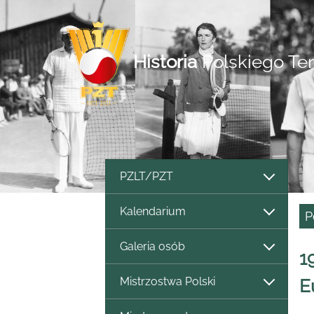
Historia
Polskiego Te
PZLT/PZT
Kalendarium
P
Galeria osób
1
Mistrzostwa Polski
E