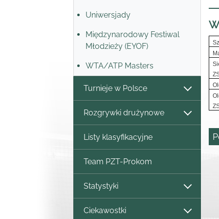
Uniwersjady
Wy
Międzynarodowy Festiwal
Sz
Młodzieży (EYOF)
Ma
Si
WTA/ATP Masters
Z
Ol
Turnieje w Polsce
Ol
Z
Rozgrywki drużynowe
P
Listy klasyfikacyjne
Team PZT-Prokom
Statystyki
Ciekawostki